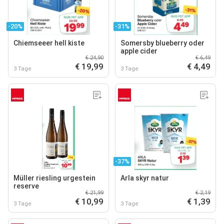
-20%
-31%
Chiemseeer hell kiste
Somersby blueberry oder
apple cider
€ 24,90
€ 6,49
€ 19,99
€ 4,49
3 Tage
3 Tage
-37%
Müller riesling urgestein
Arla skyr natur
reserve
€ 21,99
€ 2,19
€ 10,99
€ 1,39
3 Tage
3 Tage