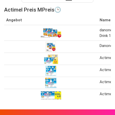
Actimel Preis MPreis🕒
Angebot
Name
danone A
Drink 1+
Danone A
Actimel 
Actimel 
Actimel d
Actimel d