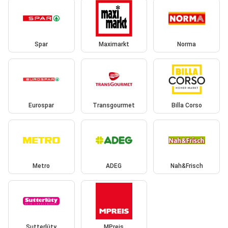
Spar
Maximarkt
Norma
Eurospar
Transgourmet
Billa Corso
Metro
ADEG
Nah&Frisch
Sutterlüty
MPreis