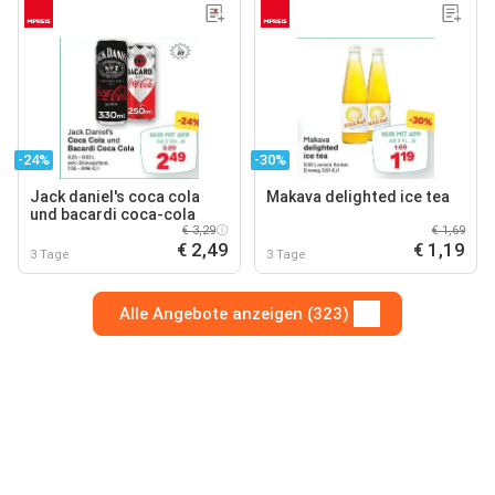
-24%
-30%
Jack daniel's coca cola
Makava delighted ice tea
und bacardi coca-cola
€ 3,29
€ 1,69
€ 2,49
€ 1,19
3 Tage
3 Tage
Alle Angebote anzeigen (323)