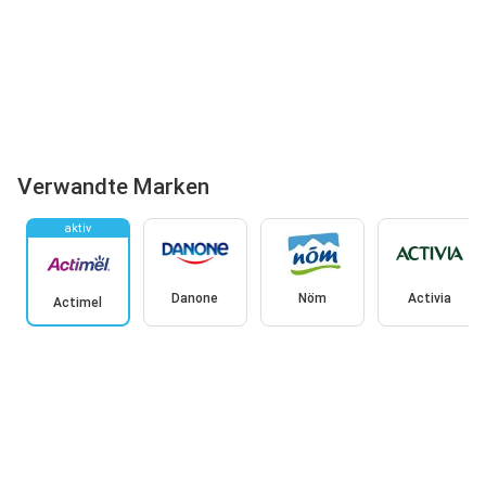
Verwandte Marken
aktiv
Danone
Nöm
Activia
Actimel