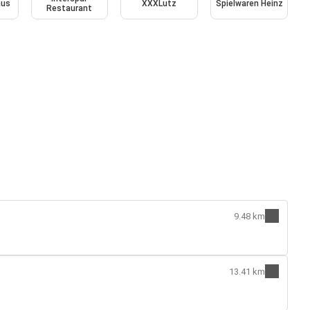
aus
XXXLutz
Spielwaren Heinz
Restaurant
9.48 km
13.41 km