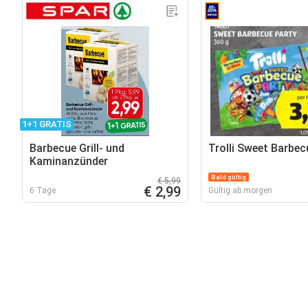
1+1 GRATIS
Barbecue Grill- und
Trolli Sweet Barbec
Kaminanzünder
Bald gültig
€ 5,99
€ 2,99
6 Tage
Gültig ab morgen