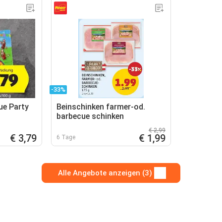
-33%
ue Party
Beinschinken farmer-od.
barbecue schinken
€ 2,99
€ 3,79
€ 1,99
6 Tage
Alle Angebote anzeigen (3)