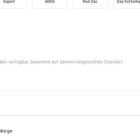
Expert
ADEG
Red Zac
Das Futterh
len verfügbar, basierend auf deinem eingestellten Standort:
ebirge