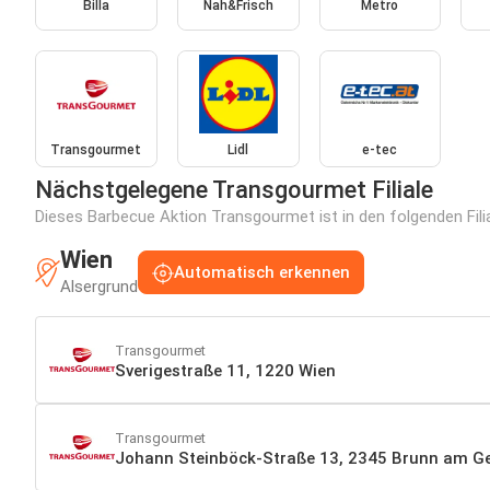
Billa
Nah&Frisch
Metro
Transgourmet
Lidl
e-tec
Nächstgelegene Transgourmet Filiale
Dieses Barbecue Aktion Transgourmet ist in den folgenden Filia
Wien
Automatisch erkennen
Alsergrund
Transgourmet
Sverigestraße 11, 1220 Wien
Transgourmet
Johann Steinböck-Straße 13, 2345 Brunn am G