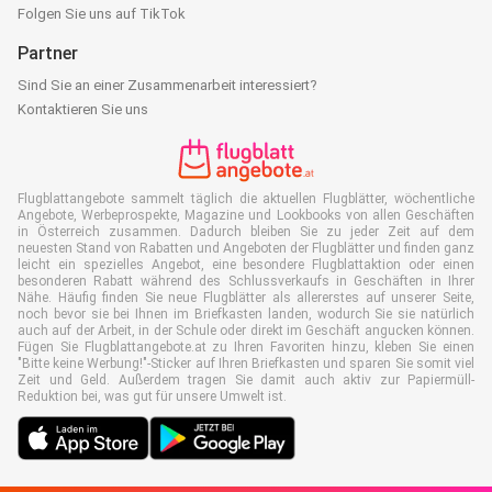
Folgen Sie uns auf TikTok
Partner
Sind Sie an einer Zusammenarbeit interessiert?
Kontaktieren Sie uns
Flugblattangebote sammelt täglich die aktuellen Flugblätter, wöchentliche
Angebote, Werbeprospekte, Magazine und Lookbooks von allen Geschäften
in Österreich zusammen. Dadurch bleiben Sie zu jeder Zeit auf dem
neuesten Stand von Rabatten und Angeboten der Flugblätter und finden ganz
leicht ein spezielles Angebot, eine besondere Flugblattaktion oder einen
besonderen Rabatt während des Schlussverkaufs in Geschäften in Ihrer
Nähe. Häufig finden Sie neue Flugblätter als allererstes auf unserer Seite,
noch bevor sie bei Ihnen im Briefkasten landen, wodurch Sie sie natürlich
auch auf der Arbeit, in der Schule oder direkt im Geschäft angucken können.
Fügen Sie Flugblattangebote.at zu Ihren Favoriten hinzu, kleben Sie einen
"Bitte keine Werbung!"-Sticker auf Ihren Briefkasten und sparen Sie somit viel
Zeit und Geld. Außerdem tragen Sie damit auch aktiv zur Papiermüll-
Reduktion bei, was gut für unsere Umwelt ist.