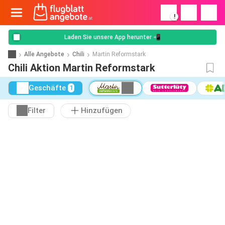
!
Laden Sie unsere App herunter 📲
Alle Angebote
Chili
Martin Reformstark
Chili Aktion Martin Reformstark
Geschäfte
1
Filter
Hinzufügen