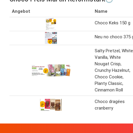
Angebot
Name
Choco Keks 150 g
Neu no choco 375 
Salty Pretzel, White
Vanilla, White
Nougat Crisp,
Crunchy Hazelnut,
Choco Cookie,
Planty Classic,
Cinnamon Roll
Choco dragées
cranberry