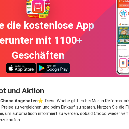
e die kostenlose App
erunter mit 1100+
Geschäften
t und Aktion
️
Choco Angeboten
⭐️. Diese Woche gibt es bei Martin Reformstark
n Preise zu vergleichen und beim Einkauf zu sparen. Nutzen Sie die 
, um automatisch informiert zu werden, sobald Choco wieder verfügb
inzukaufen.