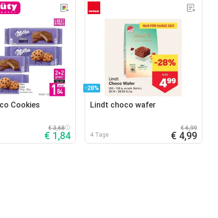
-28%
co Cookies
Lindt choco wafer
€ 3,68
€ 6,99
€ 1,84
€ 4,99
4 Tage