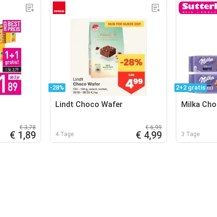
-28%
2+2 gratis
Lindt Choco Wafer
Milka Cho
€ 3,78
€ 6,99
€ 1,89
€ 4,99
4 Tage
3 Tage