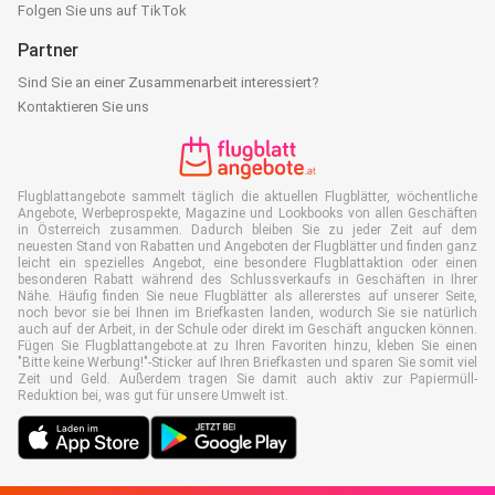
Folgen Sie uns auf TikTok
Partner
Sind Sie an einer Zusammenarbeit interessiert?
Kontaktieren Sie uns
Flugblattangebote sammelt täglich die aktuellen Flugblätter, wöchentliche
Angebote, Werbeprospekte, Magazine und Lookbooks von allen Geschäften
in Österreich zusammen. Dadurch bleiben Sie zu jeder Zeit auf dem
neuesten Stand von Rabatten und Angeboten der Flugblätter und finden ganz
leicht ein spezielles Angebot, eine besondere Flugblattaktion oder einen
besonderen Rabatt während des Schlussverkaufs in Geschäften in Ihrer
Nähe. Häufig finden Sie neue Flugblätter als allererstes auf unserer Seite,
noch bevor sie bei Ihnen im Briefkasten landen, wodurch Sie sie natürlich
auch auf der Arbeit, in der Schule oder direkt im Geschäft angucken können.
Fügen Sie Flugblattangebote.at zu Ihren Favoriten hinzu, kleben Sie einen
"Bitte keine Werbung!"-Sticker auf Ihren Briefkasten und sparen Sie somit viel
Zeit und Geld. Außerdem tragen Sie damit auch aktiv zur Papiermüll-
Reduktion bei, was gut für unsere Umwelt ist.