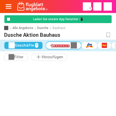
!
Laden Sie unsere App herunter 📲
Alle Angebote
Dusche
Bauhaus
Dusche Aktion Bauhaus
Geschäfte
1
Filter
Hinzufügen