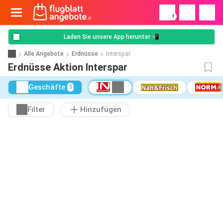
!
Laden Sie unsere App herunter 📲
Alle Angebote
Erdnüsse
Interspar
Erdnüsse Aktion Interspar
Geschäfte
1
Filter
Hinzufügen