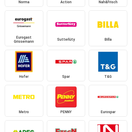
Norma
Action
Nah&Frisch
Eurogast
Sutterlüty
Billa
Grissemann
Hofer
Spar
T&G
Metro
PENNY
Eurospar