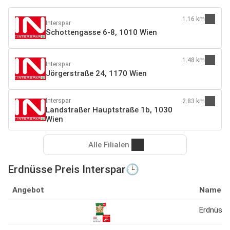
1.16 km
Interspar
Schottengasse 6-8, 1010 Wien
1.48 km
Interspar
Jörgerstraße 24, 1170 Wien
Interspar
2.83 km
Landstraßer Hauptstraße 1b, 1030
Wien
Alle Filialen
Erdnüsse Preis Interspar🕒
Angebot
Name
Erdnüsse