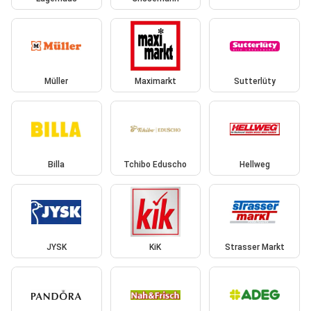
Müller
Maximarkt
Sutterlüty
Billa
Tchibo Eduscho
Hellweg
JYSK
KiK
Strasser Markt