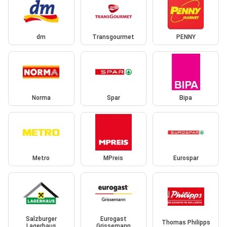
dm
Transgourmet
PENNY
Norma
Spar
Bipa
Metro
MPreis
Eurospar
Salzburger
Eurogast
Thomas Philipps
Lagerhaus
Grissemann