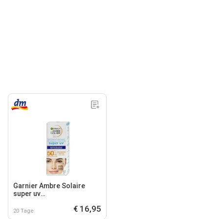
Garnier Ambre Solaire
super uv
Sonnenschutzfluid
€ 16,95
Gesicht LSF50+
20 Tage