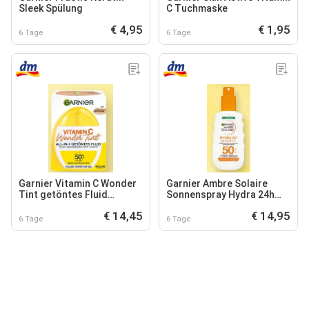
Sleek Spülung
C Tuchmaske
€ 4,95
€ 1,95
6 Tage
6 Tage
Garnier Vitamin C Wonder
Garnier Ambre Solaire
Tint getöntes Fluid
Sonnenspray Hydra 24h
LSF50+
protect LSF50
€ 14,45
€ 14,95
6 Tage
6 Tage