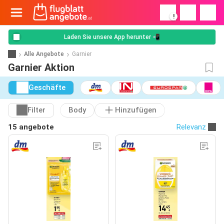
!
Laden Sie unsere App herunter 📲
Alle Angebote
Garnier
Garnier Aktion
Geschäfte
Filter
Body
Hinzufügen
15 angebote
Relevanz