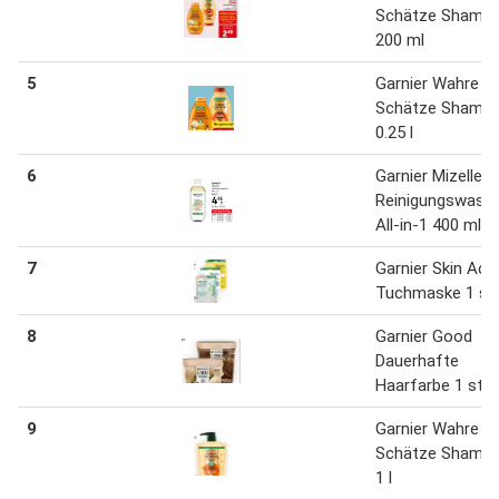
Schätze Shamp
200 ml
5
Garnier Wahre
Schätze Shamp
0.25 l
6
Garnier Mizellen
Reinigungswass
All-in-1 400 ml
7
Garnier Skin Acti
Tuchmaske 1 stk
8
Garnier Good
Dauerhafte
Haarfarbe 1 stk.
9
Garnier Wahre
Schätze Shamp
1 l