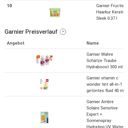
10
Garnier Fructis
Haarkur Keratin
Sleek 0.37 l
Garnier Preisverlauf 🕒
Angebot
Name
Garnier Wahre
Schätze Traube
Hydraboost 300 ml
Garnier vitamin c
wonder tint all-in-1
getöntes fluid 40 ml
Garnier Ambre
Solaire Sensitive
Expert +
Sonnenspray
Hydrating UV Water