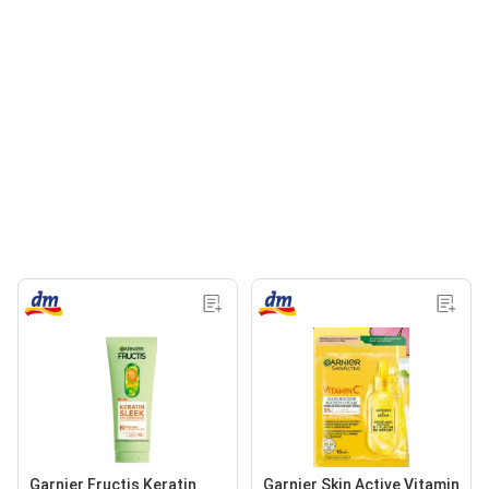
Garnier Fructis Keratin
Garnier Skin Active Vitamin