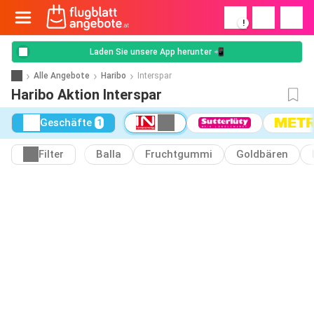
!
Laden Sie unsere App herunter 📲
Alle Angebote
Haribo
Interspar
Haribo Aktion Interspar
Geschäfte
1
Filter
Balla
Fruchtgummi
Goldbären