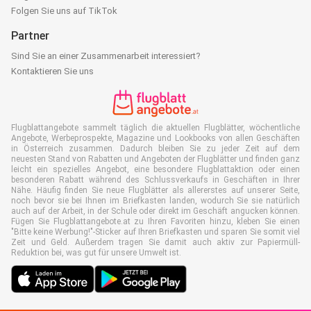
Folgen Sie uns auf TikTok
Partner
Sind Sie an einer Zusammenarbeit interessiert?
Kontaktieren Sie uns
Flugblattangebote sammelt täglich die aktuellen Flugblätter, wöchentliche
Angebote, Werbeprospekte, Magazine und Lookbooks von allen Geschäften
in Österreich zusammen. Dadurch bleiben Sie zu jeder Zeit auf dem
neuesten Stand von Rabatten und Angeboten der Flugblätter und finden ganz
leicht ein spezielles Angebot, eine besondere Flugblattaktion oder einen
besonderen Rabatt während des Schlussverkaufs in Geschäften in Ihrer
Nähe. Häufig finden Sie neue Flugblätter als allererstes auf unserer Seite,
noch bevor sie bei Ihnen im Briefkasten landen, wodurch Sie sie natürlich
auch auf der Arbeit, in der Schule oder direkt im Geschäft angucken können.
Fügen Sie Flugblattangebote.at zu Ihren Favoriten hinzu, kleben Sie einen
"Bitte keine Werbung!"-Sticker auf Ihren Briefkasten und sparen Sie somit viel
Zeit und Geld. Außerdem tragen Sie damit auch aktiv zur Papiermüll-
Reduktion bei, was gut für unsere Umwelt ist.