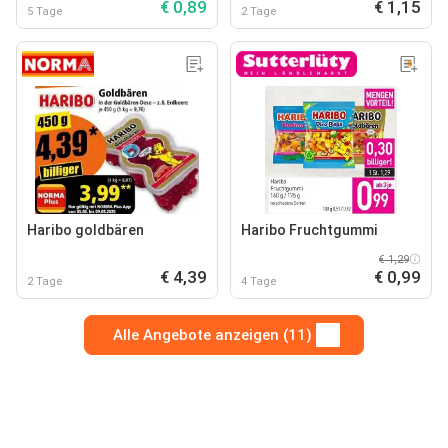
€ 0,89
€ 1,15
5 Tage
2 Tage
Haribo goldbären
Haribo Fruchtgummi
€ 1,29
€ 4,39
€ 0,99
2 Tage
4 Tage
Alle Angebote anzeigen (11)