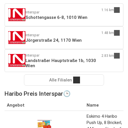
1.16 km
Interspar
Schottengasse 6-8, 1010 Wien
1.48 km
Interspar
Jörgerstraße 24, 1170 Wien
Interspar
2.83 km
Landstraßer Hauptstraße 1b, 1030
Wien
Alle Filialen
Haribo Preis Interspar🕒
Angebot
Name
Eskimo 4 Haribo
Push Up, 8 Brickerl,