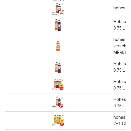
hohes C 
Hohes C 
0.75 L
hohes C 
versch. 
MPREIS 0
Hohes C 
0.75 L
Hohes C 
0.75 L 2
Hohes C 
0.75 L
hohes C 
2+1 GRA