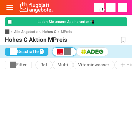
!
Laden Sie unsere App herunter 📲
Alle Angebote
Hohes C
MPreis
Hohes C Aktion MPreis
Geschäfte
1
Filter
Rot
Multi
Vitaminwasser
Hi