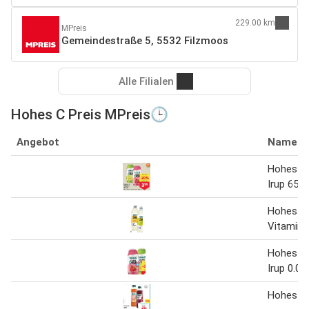
229.00 km
MPreis
Gemeindestraße 5, 5532 Filzmoos
Alle Filialen
Hohes C Preis MPreis🕒
Angebot
Name
Hohes C 
Irup 65 m
Hohes C
Vitaminwa
Hohes C 
Irup 0.065
Hohes c 