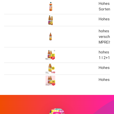
Hohes C 
Sorten 
Hohes C 
hohes C 
versch. 
MPREIS
hohes C 
1 l 2+1 G
Hohes C 
Hohes C 