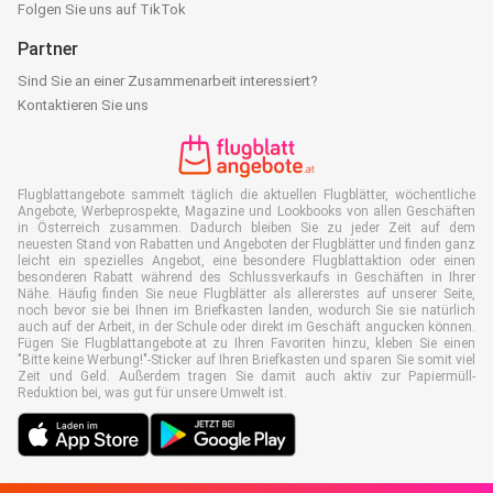
Folgen Sie uns auf TikTok
Partner
Sind Sie an einer Zusammenarbeit interessiert?
Kontaktieren Sie uns
Flugblattangebote sammelt täglich die aktuellen Flugblätter, wöchentliche
Angebote, Werbeprospekte, Magazine und Lookbooks von allen Geschäften
in Österreich zusammen. Dadurch bleiben Sie zu jeder Zeit auf dem
neuesten Stand von Rabatten und Angeboten der Flugblätter und finden ganz
leicht ein spezielles Angebot, eine besondere Flugblattaktion oder einen
besonderen Rabatt während des Schlussverkaufs in Geschäften in Ihrer
Nähe. Häufig finden Sie neue Flugblätter als allererstes auf unserer Seite,
noch bevor sie bei Ihnen im Briefkasten landen, wodurch Sie sie natürlich
auch auf der Arbeit, in der Schule oder direkt im Geschäft angucken können.
Fügen Sie Flugblattangebote.at zu Ihren Favoriten hinzu, kleben Sie einen
"Bitte keine Werbung!"-Sticker auf Ihren Briefkasten und sparen Sie somit viel
Zeit und Geld. Außerdem tragen Sie damit auch aktiv zur Papiermüll-
Reduktion bei, was gut für unsere Umwelt ist.