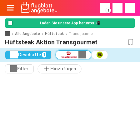
!
Laden Sie unsere App herunter 📲
Alle Angebote
Hüftsteak
Transgourmet
Hüftsteak Aktion Transgourmet
Geschäfte
1
Filter
Hinzufügen