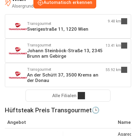
Automatisch erkennen
Alsergrund
9.48 km
Transgourmet
Sverigestraße 11, 1220 Wien
Transgourmet
13.41 km
Johann Steinböck-Straße 13, 2345
Brunn am Gebirge
Transgourmet
55.92 km
An der Schütt 37, 3500 Krems an
der Donau
Alle Filialen
Hüftsteak Preis Transgourmet🕒
Angebot
Name
Asaredo