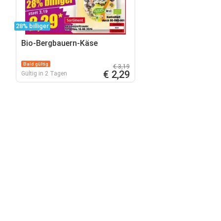
28% billiger
Bio-Bergbauern-Käse
Bald gültig
€ 3,19
€ 2,29
Gültig in 2 Tagen