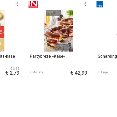
itt-käse
Partybreze »Käse«
Schärding
€ 3,69
€ 2,79
€ 42,99
2 Monate
4 Tage