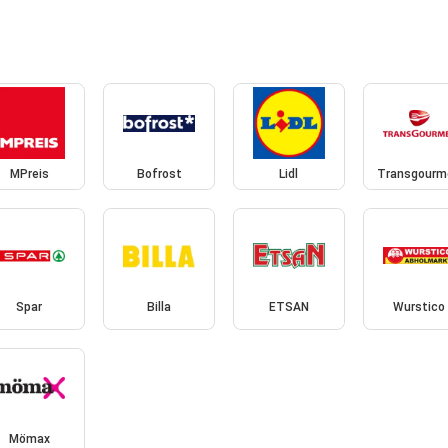
MPreis
Bofrost
Lidl
Transgourm
Spar
Billa
ETSAN
Wurstico
Mömax