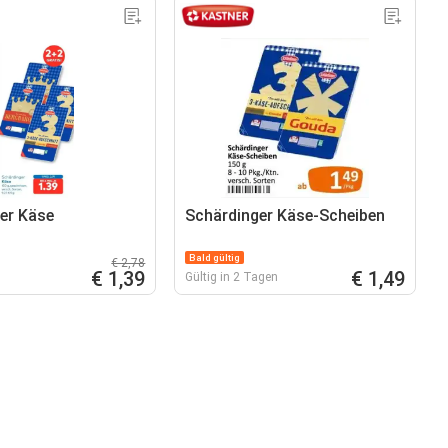
er Käse
Schärdinger Käse-Scheiben
Bald gültig
€ 2,78
€ 1,39
€ 1,49
Gültig in 2 Tagen