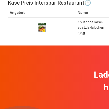
Käse Preis Interspar Restaurant🕒
Angebot
Name
Knusprige käse-
spätzle-laibchen
a,c,g
Lad
h