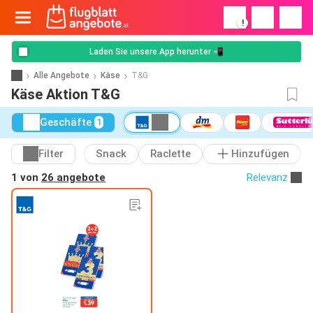
!
Laden Sie unsere App herunter 📲
Alle Angebote
Käse
T&G
Käse Aktion T&G
Geschäfte
1
Filter
Snack
Raclette
Hinzufügen
1 von
26 angebote
Relevanz