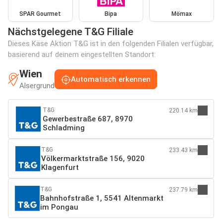
SPAR Gourmet
Bipa
Mömax
Nächstgelegene T&G Filiale
Dieses Käse Aktion T&G ist in den folgenden Filialen verfügbar,
basierend auf deinem eingestellten Standort:
Wien
Automatisch erkennen
Alsergrund
T&G
220.14 km
Gewerbestraße 687, 8970
Schladming
T&G
233.43 km
Völkermarktstraße 156, 9020
Klagenfurt
T&G
237.79 km
Bahnhofstraße 1, 5541 Altenmarkt
im Pongau