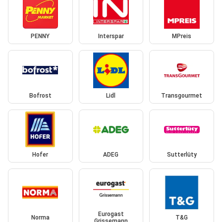
PENNY
Interspar
MPreis
Bofrost
Lidl
Transgourmet
Hofer
ADEG
Sutterlüty
Eurogast
Norma
T&G
Grissemann