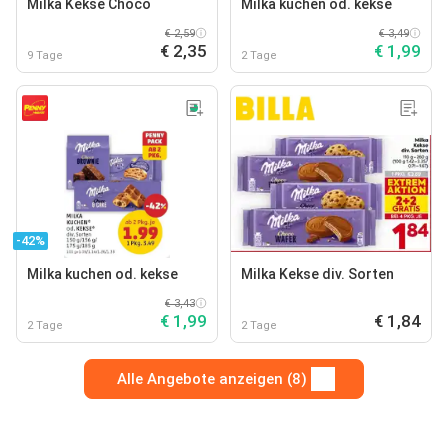
Milka Kekse Choco
Milka kuchen od. kekse
€ 2,59
€ 3,49
€ 2,35
€ 1,99
9 Tage
2 Tage
-42%
Milka kuchen od. kekse
Milka Kekse div. Sorten
€ 3,43
€ 1,99
€ 1,84
2 Tage
2 Tage
Alle Angebote anzeigen (8)