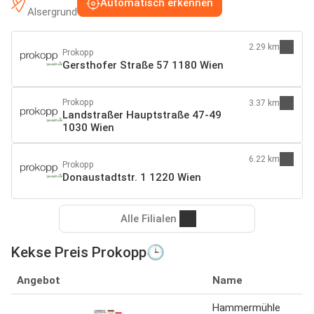
Automatisch erkennen
Alsergrund
2.29 km
Prokopp
Gersthofer Straße 57 1180 Wien
Prokopp
3.37 km
Landstraßer Hauptstraße 47-49
1030 Wien
6.22 km
Prokopp
Donaustadtstr. 1 1220 Wien
Alle Filialen
Kekse Preis Prokopp🕒
Angebot
Name
Hammermühle