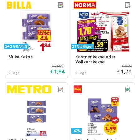
2+2 GRATIS
21% billiger
Milka Kekse
Kastner kekse oder
Vollkornkekse
€ 3,68
€ 2,27
€ 1,84
€ 1,79
2 Tage
6 Tage
-42%