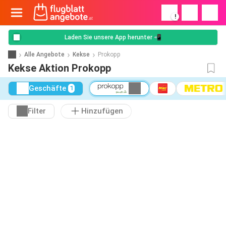
!
Laden Sie unsere App herunter 📲
Alle Angebote
Kekse
Prokopp
Kekse Aktion Prokopp
Geschäfte
1
Filter
Hinzufügen