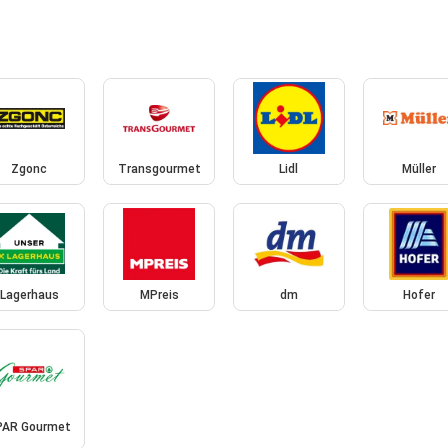
Zgonc
Transgourmet
Lidl
Müller
Lagerhaus
MPreis
dm
Hofer
PAR Gourmet