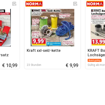
Kraft xxl-seil/-kette
KRAFT Bo
rsatz
Lochsäge
Bald gültig
€ 10,99
€ 9,99
23 Stunden
Gültig ab mo