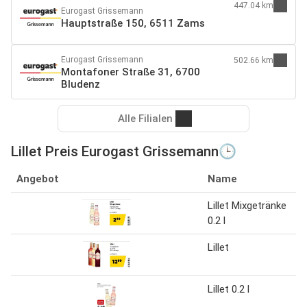
447.04 km
Eurogast Grissemann
Hauptstraße 150, 6511 Zams
Eurogast Grissemann
502.66 km
Montafoner Straße 31, 6700
Bludenz
Alle Filialen
Lillet Preis Eurogast Grissemann🕒
Angebot
Name
Lillet Mixgetränke
0.2 l
Lillet
Lillet 0.2 l