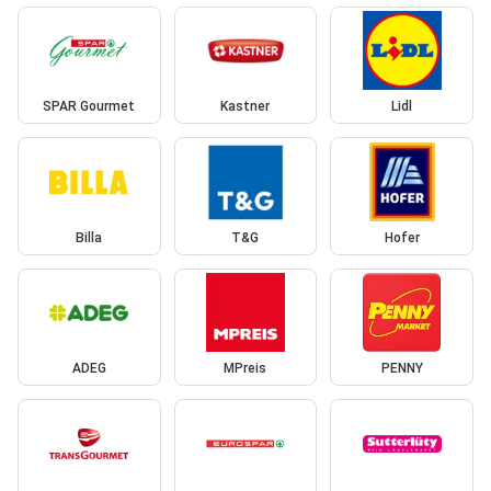
SPAR Gourmet
Kastner
Lidl
Billa
T&G
Hofer
ADEG
MPreis
PENNY