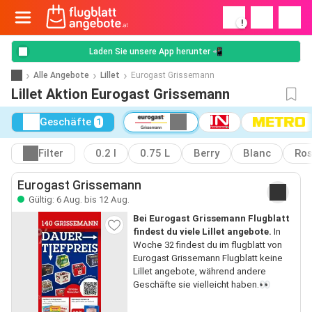
!
Laden Sie unsere App herunter 📲
Alle Angebote
Lillet
Eurogast Grissemann
Lillet Aktion Eurogast Grissemann
Geschäfte
1
Filter
0.2 l
0.75 L
Berry
Blanc
Ro
Eurogast Grissemann
Gültig: 6 Aug. bis 12 Aug.
Bei Eurogast Grissemann Flugblatt
findest du viele Lillet angebote.
In
Woche 32 findest du im flugblatt von
Eurogast Grissemann Flugblatt keine
Lillet angebote, während andere
Geschäfte sie vielleicht haben.👀