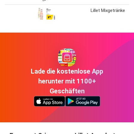
Lillet Mixgetränke
Lade die kostenlose App
herunter mit 1100+
Geschäften