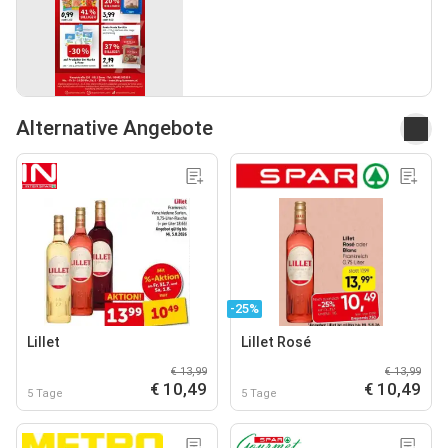
Alternative Angebote
-25%
Lillet
Lillet Rosé
€ 13,99
€ 13,99
€ 10,49
€ 10,49
5 Tage
5 Tage