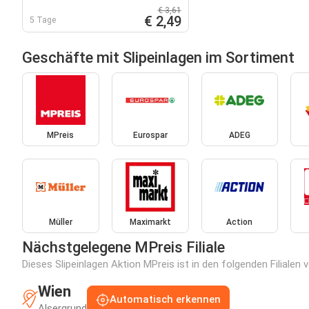
€ 3,61
€ 2,49
5 Tage
Geschäfte mit Slipeinlagen im Sortiment
MPreis
Eurospar
ADEG
Müller
Maximarkt
Action
Nächstgelegene MPreis Filiale
Dieses Slipeinlagen Aktion MPreis ist in den folgenden Filialen
Wien
Automatisch erkennen
Alsergrund