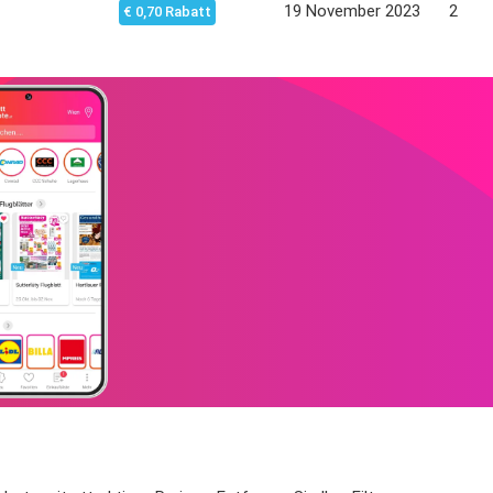
19 November 2023
26 No
€ 0,70 Rabatt