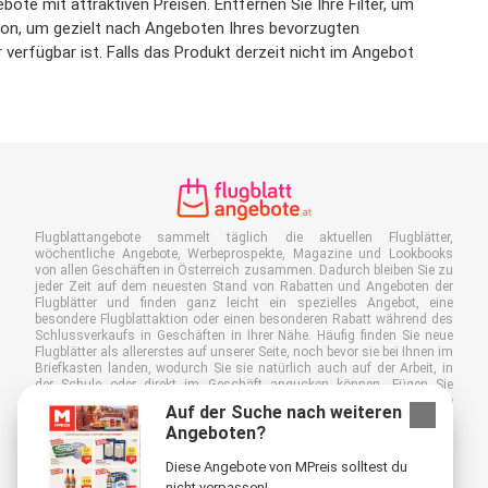
bote mit attraktiven Preisen. Entfernen Sie Ihre Filter, um
ktion, um gezielt nach Angeboten Ihres bevorzugten
verfügbar ist. Falls das Produkt derzeit nicht im Angebot
Flugblattangebote sammelt täglich die aktuellen Flugblätter,
wöchentliche Angebote, Werbeprospekte, Magazine und Lookbooks
von allen Geschäften in Österreich zusammen. Dadurch bleiben Sie zu
jeder Zeit auf dem neuesten Stand von Rabatten und Angeboten der
Flugblätter und finden ganz leicht ein spezielles Angebot, eine
besondere Flugblattaktion oder einen besonderen Rabatt während des
Schlussverkaufs in Geschäften in Ihrer Nähe. Häufig finden Sie neue
Flugblätter als allererstes auf unserer Seite, noch bevor sie bei Ihnen im
Briefkasten landen, wodurch Sie sie natürlich auch auf der Arbeit, in
der Schule oder direkt im Geschäft angucken können. Fügen Sie
Flugblattangebote.at zu Ihren Favoriten hinzu, kleben Sie einen "Bitte
Auf der Suche nach weiteren
keine Werbung!"-Sticker auf Ihren Briefkasten und sparen Sie somit viel
Angeboten?
Zeit und Geld. Außerdem tragen Sie damit auch aktiv zur Papiermüll-
Reduktion bei, was gut für unsere Umwelt ist.
Diese Angebote von MPreis solltest du
nicht verpassen!