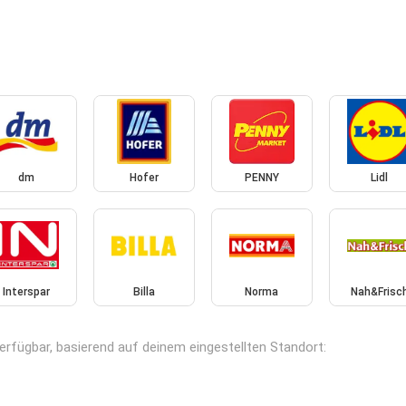
dm
Hofer
PENNY
Lidl
Interspar
Billa
Norma
Nah&Frisc
 verfügbar, basierend auf deinem eingestellten Standort: