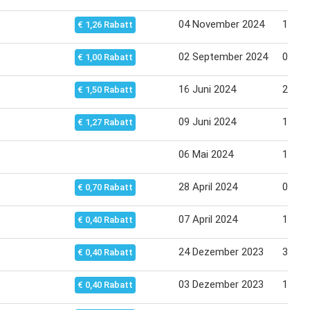
04 November 2024
10 No
€ 1,26 Rabatt
02 September 2024
09 Se
€ 1,00 Rabatt
16 Juni 2024
23 Ju
€ 1,50 Rabatt
09 Juni 2024
16 Ju
€ 1,27 Rabatt
06 Mai 2024
12 Ma
28 April 2024
05 Ma
€ 0,70 Rabatt
07 April 2024
14 Apr
€ 0,40 Rabatt
24 Dezember 2023
31 De
€ 0,40 Rabatt
03 Dezember 2023
10 De
€ 0,40 Rabatt