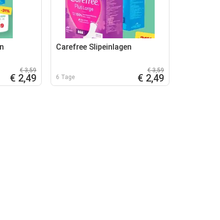
en
Carefree Slipeinlagen
€ 3,59
€ 3,59
€ 2,49
€ 2,49
6 Tage