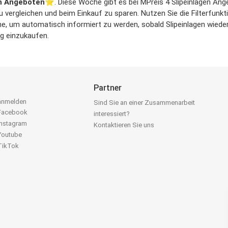
en Angeboten
⭐️. Diese Woche gibt es bei MPreis 4 Slipeinlagen Ange
zu vergleichen und beim Einkauf zu sparen. Nutzen Sie die Filterfun
, um automatisch informiert zu werden, sobald Slipeinlagen wieder 
ig einzukaufen.
Partner
 anmelden
Sind Sie an einer Zusammenarbeit
 Facebook
interessiert?
Instagram
Kontaktieren Sie uns
 Youtube
 TikTok