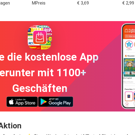
nlagen
MPreis
€ 3,69
€ 2,99
e die kostenlose App
erunter mit 1100+
Geschäften
Aktion