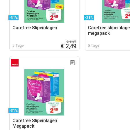
-31%
-31%
Carefree Slipeinlagen
Carefree slipeinlag
megapack
€ 3,61
€ 2,49
5 Tage
5 Tage
-31%
Carefree Slipeinlagen
Megapack