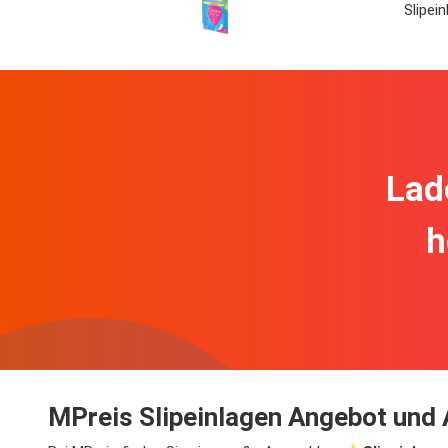
Slipei
Lad
h
MPreis Slipeinlagen Angebot und 