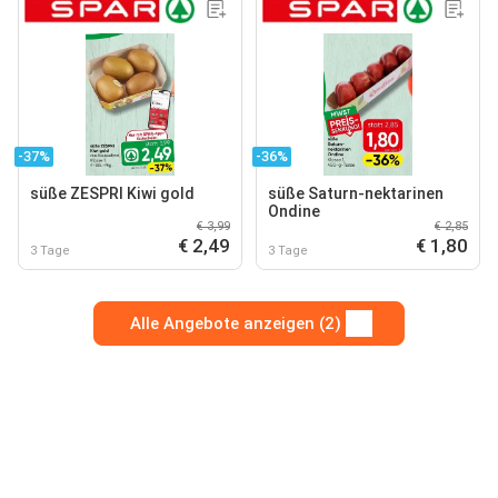
-37%
-36%
süße ZESPRI Kiwi gold
süße Saturn-nektarinen
Ondine
€ 3,99
€ 2,85
€ 2,49
€ 1,80
3 Tage
3 Tage
Alle Angebote anzeigen (2)