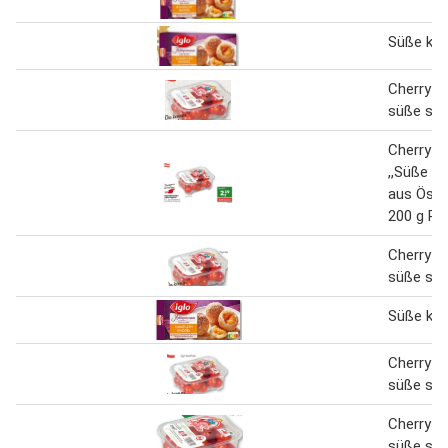
Süße knö
Cherryt
süße sop
Cherryt
,,Süße So
aus Öste
200 g Pa
Cherryt
süße sop
Süße knö
Cherryt
süße sop
Cherryt
süße sop