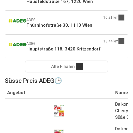
Hausfeldstraße 167, 1220 Wien
10.21 km
ADEG
Thürnlhofstraße 30, 1110 Wien
13.44 km
ADEG
Hauptstraße 118, 3420 Kritzendorf
Alle Filialen
Süsse Preis ADEG🕒
Angebot
Name
Da komm'
Cherryt
Süße So
Da komm'