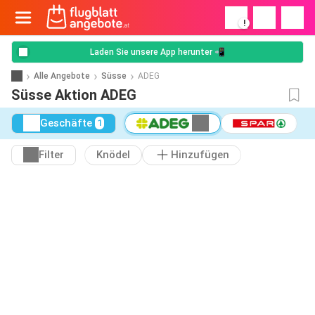
!
Laden Sie unsere App herunter 📲
Alle Angebote
Süsse
ADEG
Süsse Aktion ADEG
Geschäfte
1
Filter
Knödel
Hinzufügen