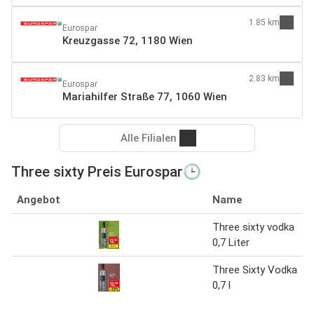
1.85 km
Eurospar
Kreuzgasse 72, 1180 Wien
2.83 km
Eurospar
Mariahilfer Straße 77, 1060 Wien
Alle Filialen
Three sixty Preis Eurospar🕒
Angebot
Name
Three sixty vodka
0,7 Liter
Three Sixty Vodka
0,7 l