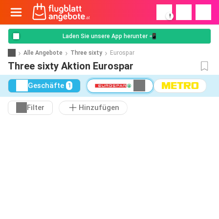
!
Laden Sie unsere App herunter 📲
Alle Angebote
Three sixty
Eurospar
Three sixty Aktion Eurospar
Geschäfte
1
Filter
Hinzufügen