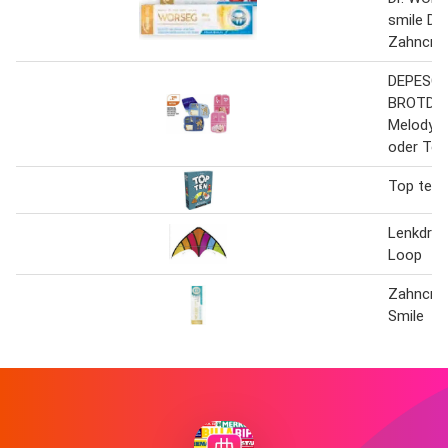
smile Da
Zahncre
DEPESC
BROTDOS
Melody, 
oder Top
Top ten
Lenkdra
Loop
Zahncre
Smile