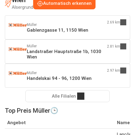
Automatisch erkennen
Alsergrund
2.69 km
Müller
Gablenzgasse 11, 1150 Wien
Müller
2.81 km
Landstraßer Hauptstraße 1b, 1030
Wien
2.97 km
Müller
Handelskai 94 - 96, 1200 Wien
Alle Filialen
Top Preis Müller🕒
Angebot
Name
Lancôme 