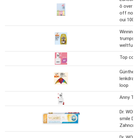
ô over th
off now 
oui 100 
Winning 
trumps:
weltfussb
Top coa
Günther
lenkdrac
loop
Anny To
Dr. WOR
smile Da
Zahncre
Dr. WOR