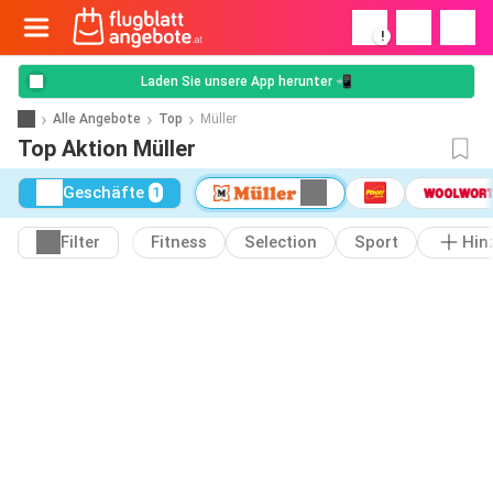
!
Laden Sie unsere App herunter 📲
Alle Angebote
Top
Müller
Top Aktion Müller
Geschäfte
1
Filter
Fitness
Selection
Sport
Hin