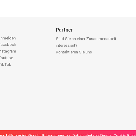
Partner
 anmelden
Sind Sie an einer Zusammenarbeit
 Facebook
interessiert?
Instagram
Kontaktieren Sie uns
 Youtube
 TikTok
uss
|
Allgemeine Geschäftsbedingungen
|
Datenschutzerklärung
|
Cookie-Richt