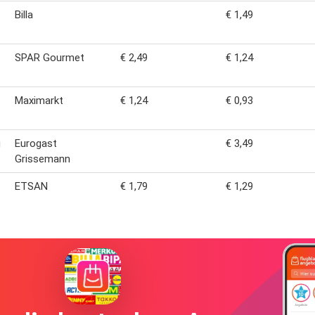
Billa
€ 1,49
SPAR Gourmet
€ 2,49
€ 1,24
Maximarkt
€ 1,24
€ 0,93
g
Eurogast
€ 3,49
Grissemann
ETSAN
€ 1,79
€ 1,29