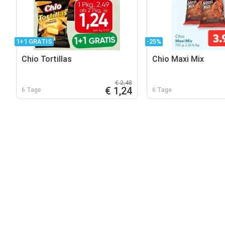
1+1 GRATIS
-25%
Chio Tortillas
Chio Maxi Mix
€ 2,48
€ 1,24
6 Tage
6 Tage