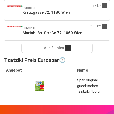
1.85 km
Eurospar
Kreuzgasse 72, 1180 Wien
2.83 km
Eurospar
Mariahilfer Straße 77, 1060 Wien
Alle Filialen
Tzatziki Preis Eurospar🕒
Angebot
Name
Spar original
griechisches
tzatziki 400 g