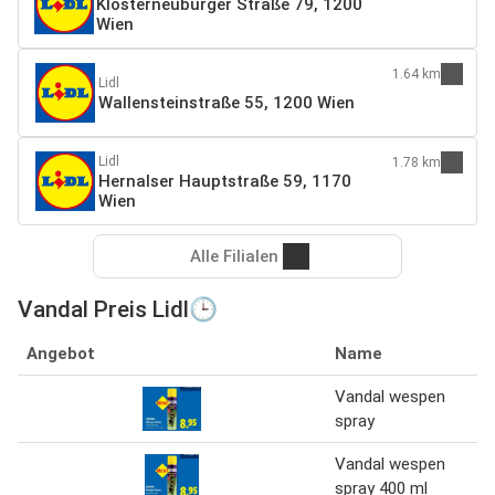
Klosterneuburger Straße 79, 1200
Wien
1.64 km
Lidl
Wallensteinstraße 55, 1200 Wien
Lidl
1.78 km
Hernalser Hauptstraße 59, 1170
Wien
Alle Filialen
Vandal Preis Lidl🕒
Angebot
Name
Vandal wespen
spray
Vandal wespen
spray 400 ml