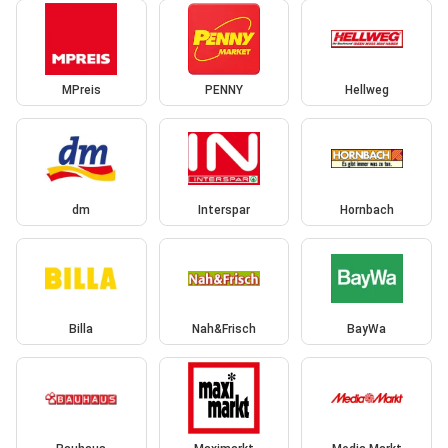
MPreis
PENNY
Hellweg
dm
Interspar
Hornbach
Billa
Nah&Frisch
BayWa