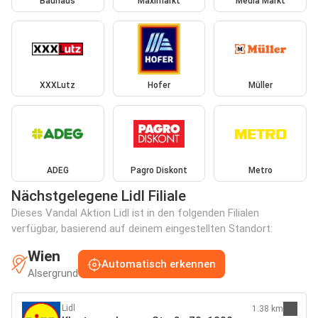
Bauhaus
Maximarkt
Media Markt
XXXLutz
Hofer
Müller
ADEG
Pagro Diskont
Metro
Nächstgelegene Lidl Filiale
Dieses Vandal Aktion Lidl ist in den folgenden Filialen
verfügbar, basierend auf deinem eingestellten Standort:
Wien
Automatisch erkennen
Alsergrund
Lidl
1.38 km