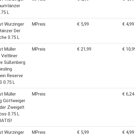
raumtänzer
.75 L
t Wurzinger
MPreis
€ 5,99
€ 4,99
tänzer Der
iche 0.75 L
t Müller
MPreis
€ 21,99
€ 10,9
 Veltliner
ve Süßenberg
iesling
ein Reserve
 0.75 L
t Müller
MPreis
€ 6,24
ng Göttweiger
der Zweigelt
ss 0.75 L
RATIS!
t Wurzinger
MPreis
€ 5,99
€ 4,99