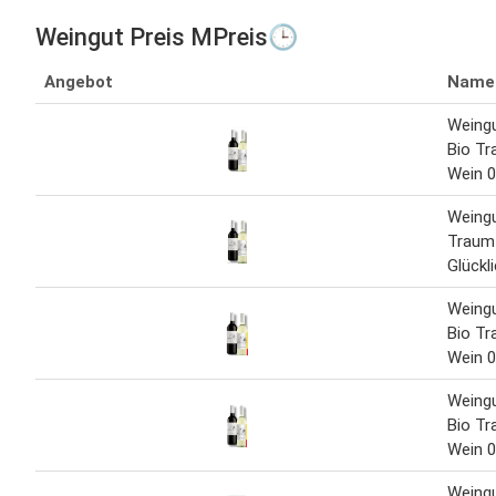
Weingut Preis MPreis🕒
Angebot
Name
Weingu
Bio T
Wein 0
Weingu
Traum
Glückl
Weingu
Bio T
Wein 0
Weingu
Bio T
Wein 0
Weingu