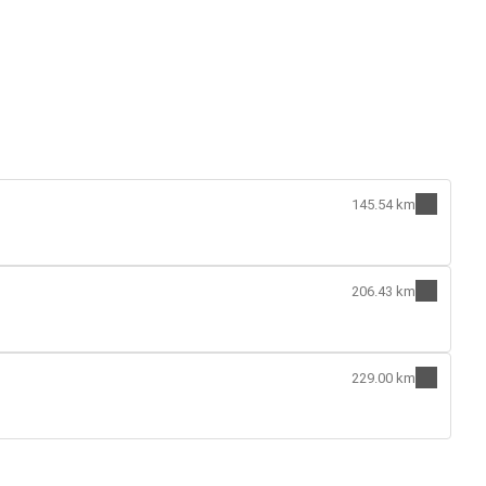
145.54 km
206.43 km
229.00 km