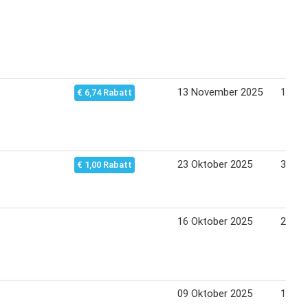
13 November 2025
19 No
€ 6,74 Rabatt
23 Oktober 2025
30 Ok
€ 1,00 Rabatt
16 Oktober 2025
22 Ok
09 Oktober 2025
15 Ok