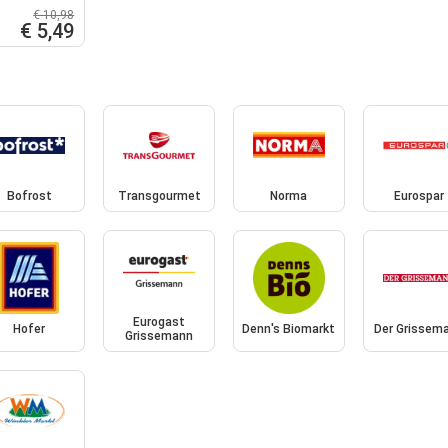
er mautern
€ 10,98
€ 5,49
Bofrost
Transgourmet
Norma
Eurospar
Eurogast
Hofer
Denn's Biomarkt
Der Grissem
Grissemann