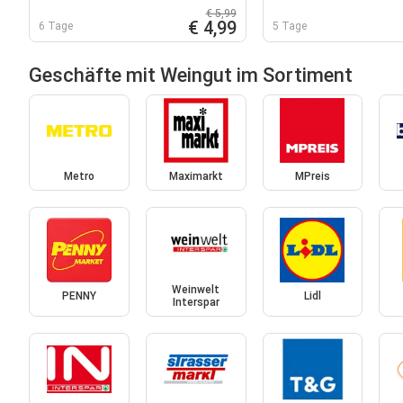
oder grüner veltlin
€ 5,99
€ 4,99
6 Tage
5 Tage
Geschäfte mit Weingut im Sortiment
Metro
Maximarkt
MPreis
Weinwelt
PENNY
Lidl
Interspar