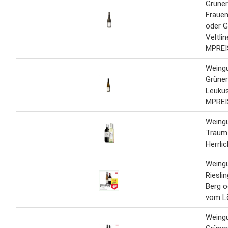
Grüner
Fraue
oder G
Veltli
MPREI
Weingu
Grüner
Leuku
MPREI
Weingu
Traum
Herrli
Weingu
Riesli
Berg o
vom L
Weingu