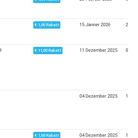
15 Jänner 2026
22 Jä
€ 1,00 Rabatt
9
11 Dezember 2025
07 De
€ 11,00 Rabatt
04 Dezember 2025
10 De
04 Dezember 2025
11 De
€ 1,00 Rabatt