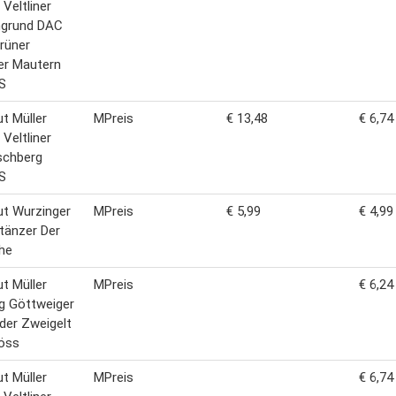
 Veltliner
ngrund DAC
rüner
ner Mautern
S
t Müller
MPreis
€ 13,48
€ 6,74
 Veltliner
schberg
S
t Wurzinger
MPreis
€ 5,99
€ 4,99
tänzer Der
che
t Müller
MPreis
€ 6,24
ng Göttweiger
der Zweigelt
öss
t Müller
MPreis
€ 6,74