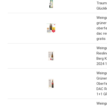
Traumt
Glückl
Weingu
grüner 
oberfe
dac re
gratis
Weingu
Riesli
Berg 
2024 
Weingu
Grüner
Oberfe
DAC R
1+1 G
Weingu