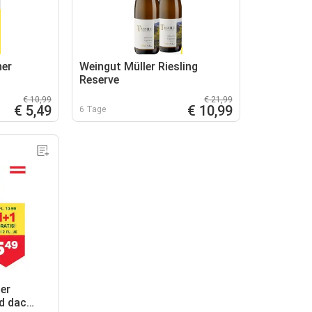
ner
Weingut Müller Riesling
Reserve
€ 10,99
€ 21,99
€ 5,49
€ 10,99
6 Tage
er
nd dac