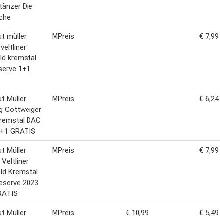
änzer Die
iche
t müller
MPreis
€ 7,99
veltliner
ld kremstal
serve 1+1
t Müller
MPreis
€ 6,24
ng Göttweiger
Kremstal DAC
1+1 GRATIS
t Müller
MPreis
€ 7,99
 Veltliner
ld Kremstal
eserve 2023
RATIS
t Müller
MPreis
€ 10,99
€ 5,49