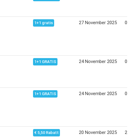
27 November 2025
03 De
1+1 gratis
24 November 2025
04 Jä
1+1 GRATIS
24 November 2025
04 Jä
1+1 GRATIS
20 November 2025
26 No
€ 5,50 Rabatt