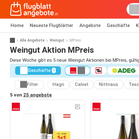
Home
Neueste Flugblätter
Angebote
Geschäfte
K
Alle Angebote
Weingut
MPreis
Weingut Aktion MPreis
Diese Woche gibt es 5 neue Weingut Aktionen bei MPreis, gült
Geschäfte
1
Filter
Hagn
Calvet
Nittnaus
Tes
5 von
25 angebote