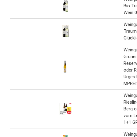
Bio T
Wein 0
Weingu
Traum
Glückl
Weingu
Grüner
Reser
oder R
Urgest
MPREIS
Weingu
Riesli
Berg o
vom Lö
1+1 G
Weingu