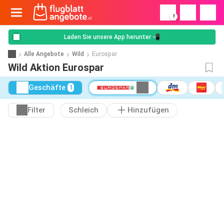
!
Laden Sie unsere App herunter 📲
Alle Angebote
Wild
Eurospar
Wild Aktion Eurospar
Geschäfte
1
Filter
Schleich
Hinzufügen