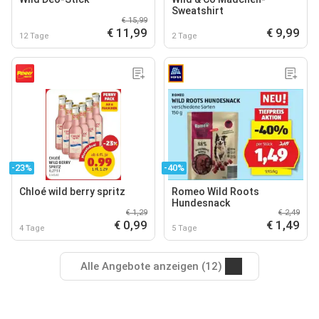
Sweatshirt
€ 15,99
€ 11,99
€ 9,99
12 Tage
2 Tage
-23%
-40%
Chloé wild berry spritz
Romeo Wild Roots
Hundesnack
€ 1,29
€ 2,49
€ 0,99
€ 1,49
4 Tage
5 Tage
Alle Angebote anzeigen (12)