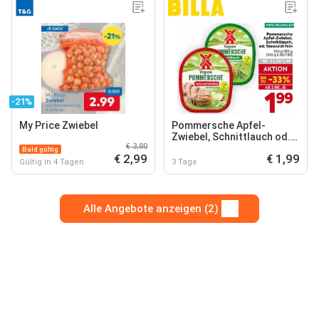
-21%
My Price Zwiebel
Pommersche Apfel-
Zwiebel, Schnittlauch od.
€ 3,80
Teewurst fein
Bald gültig
€ 2,99
€ 1,99
Gültig in 4 Tagen
3 Tage
Alle Angebote anzeigen (2)