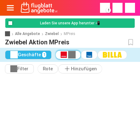
!
Laden Sie unsere App herunter 📲
Alle Angebote
Zwiebel
MPreis
Zwiebel Aktion MPreis
Geschäfte
1
Filter
Rote
Hinzufügen