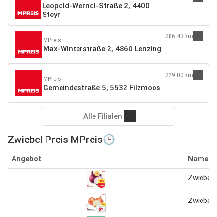
Leopold-Werndl-Straße 2, 4400
Steyr
206.43 km
MPreis
Max-Winterstraße 2, 4860 Lenzing
229.00 km
MPreis
Gemeindestraße 5, 5532 Filzmoos
Alle Filialen
Zwiebel Preis MPreis🕒
Angebot
Name
Zwiebel 
Zwiebel 