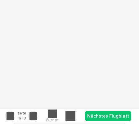
seite
Nächstes Flugblatt
1
/13
Suchen