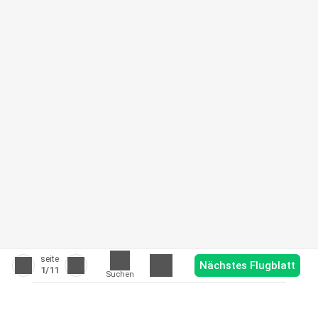
seite
Nächstes Flugblatt
1
/11
Suchen