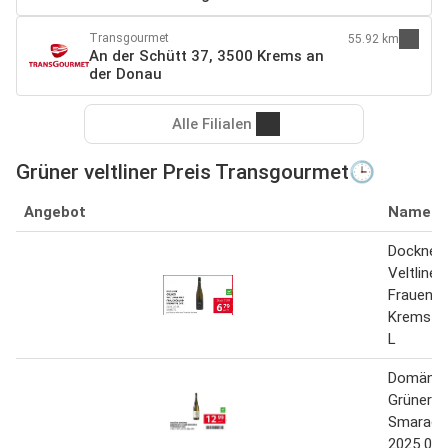
Transgourmet
55.92 km
An der Schütt 37, 3500 Krems an
der Donau
Alle Filialen
Grüner veltliner Preis Transgourmet🕒
Angebot
Name
Dockner 
Veltliner
Frauengr
Kremstal
L
Domäne
Grüner Ve
Smaragd
2025 0.7