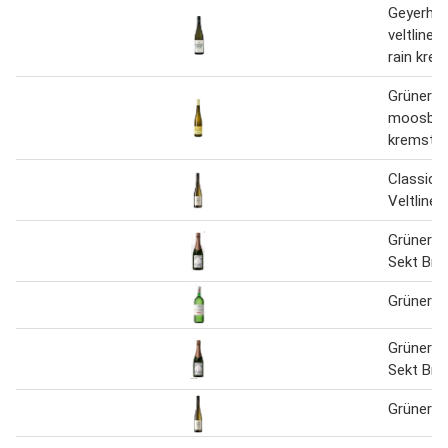
Geyerhof
veltliner
rain krem
Grüner ve
moosbur
kremstal
Classic 
Veltliner
Grüner Ve
Sekt Bru
Grüner Ve
Grüner Ve
Sekt Bru
Grüner Ve