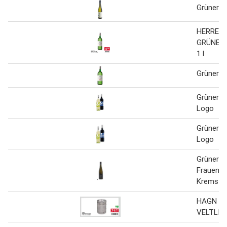
Grüner Ve
HERREN
GRÜNER 
1 l
Grüner Ve
Grüner Ve
Logo
Grüner Ve
Logo
Grüner Ve
Frauengr
Kremstal
HAGN G
VELTLIN