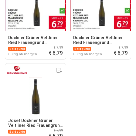
Dockner Grüner Veltliner
Dockner Grüner Veltliner
Ried Frauengrund
Ried Frauengrund
Kremstal DAC
Kremstal DAC
€ 7,99
€ 7,99
Bald gültig
Bald gültig
€ 6,79
€ 6,79
Gültig ab morgen
Gültig ab morgen
Josef Dockner Grüner
Veltliner Ried Frauengrund
Kremstal
€ 7,99
Bald gültig
€ 6,79