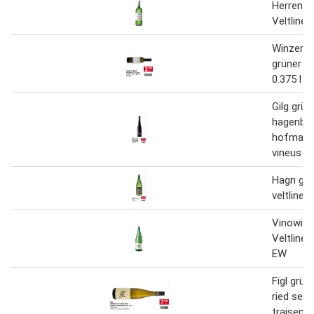
Herrenst
Veltliner 
Winzer k
grüner ve
0.375 l
Gilg grüne
hagenbru
hofmaue
vineus ed
Hagn grü
veltliner 
Vinowinz
Veltliner
EW
Figl grüne
ried set
traisent