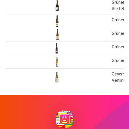
Grüner Ve
Sekt Bru
Grüner Ve
Grüner Ve
Grüner Ve
Grüner Ve
Geyerhof
Veltliner