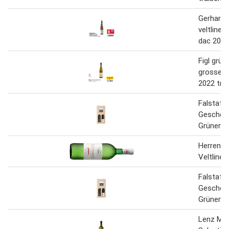
Gerhard 
veltliner
dac 2024
Figl grüne
grosse r
2022 trai
Falstaff
Geschen
Grüner Ve
Herrenst
Veltliner
Falstaff
Geschen
Grüner Ve
Lenz Mo