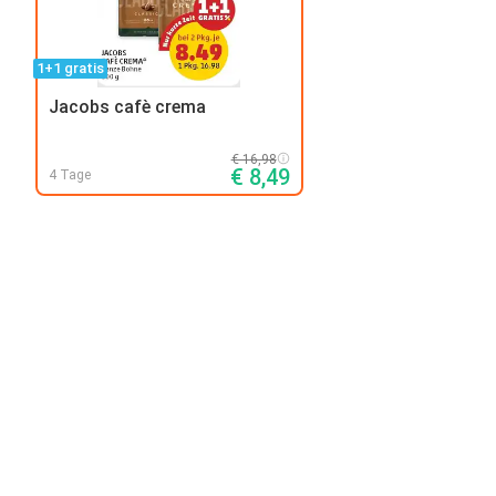
1+1 gratis
Jacobs cafè crema
€ 16,98
€ 8,49
4 Tage