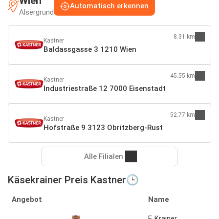
Wien
Automatisch erkennen
Alsergrund
8.31 km
Kastner
Baldassgasse 3 1210 Wien
45.55 km
Kastner
Industriestraße 12 7000 Eisenstadt
52.77 km
Kastner
Hofstraße 9 3123 Obritzberg-Rust
Alle Filialen
Käsekrainer Preis Kastner🕒
Angebot
Name
F. Krainer