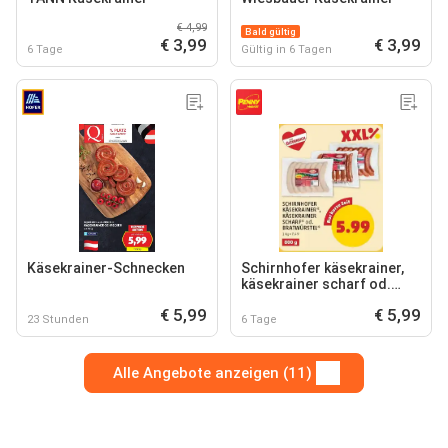
€ 4,99
Bald gültig
€ 3,99
€ 3,99
6 Tage
Gültig in 6 Tagen
Käsekrainer-Schnecken
Schirnhofer käsekrainer,
käsekrainer scharf od.
bratwürstel
€ 5,99
€ 5,99
23 Stunden
6 Tage
Alle Angebote anzeigen (11)