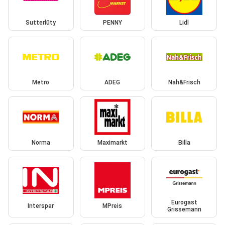
Sutterlüty
PENNY
Lidl
Metro
ADEG
Nah&Frisch
Norma
Maximarkt
Billa
Eurogast
Interspar
MPreis
Grissemann