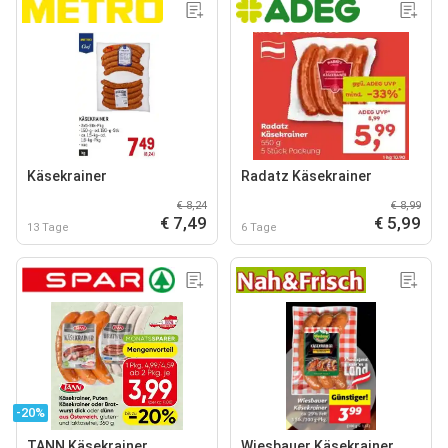
Käsekrainer
Radatz Käsekrainer
€ 8,24
€ 8,99
€ 7,49
€ 5,99
13 Tage
6 Tage
-20%
TANN Käsekrainer
Wiesbauer Käsekrainer