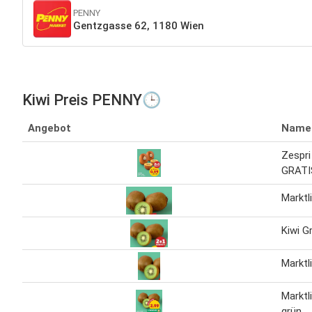
PENNY
Gentzgasse 62, 1180 Wien
Kiwi Preis PENNY🕒
Angebot
Name
Zespri
GRATI
Marktl
Kiwi G
Marktl
Marktl
grün