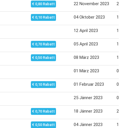
22 November 2023
29 No
€ 0,80 Rabatt
04 Oktober 2023
11 Ok
€ 0,10 Rabatt
12 April 2023
19 Apr
05 April 2023
12 Apr
€ 0,70 Rabatt
08 März 2023
15 Mä
€ 0,50 Rabatt
01 März 2023
08 Mä
01 Februar 2023
08 Fe
€ 0,10 Rabatt
25 Jänner 2023
01 Fe
18 Jänner 2023
25 Jä
€ 0,70 Rabatt
04 Jänner 2023
11 Jä
€ 0,50 Rabatt