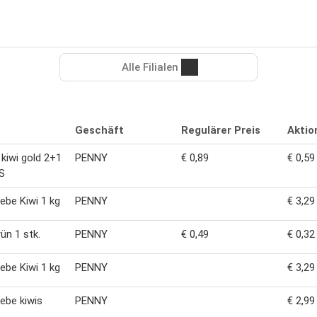
Alle Filialen
Geschäft
Regulärer Preis
Aktio
 kiwi gold 2+1
PENNY
€ 0,89
€ 0,59
S
iebe Kiwi 1 kg
PENNY
€ 3,29
rün 1 stk.
PENNY
€ 0,49
€ 0,32
iebe Kiwi 1 kg
PENNY
€ 3,29
iebe kiwis
PENNY
€ 2,99