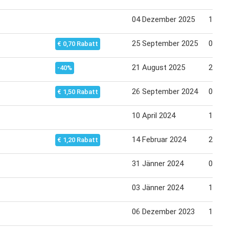
04 Dezember 2025
10 De
25 September 2025
01 Ok
€ 0,70 Rabatt
21 August 2025
27 Au
-40%
26 September 2024
03 Ok
€ 1,50 Rabatt
10 April 2024
17 Apr
14 Februar 2024
21 Fe
€ 1,20 Rabatt
31 Jänner 2024
07 Fe
03 Jänner 2024
10 Jä
06 Dezember 2023
13 De