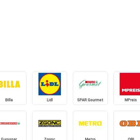
Billa
Lidl
SPAR Gourmet
MPreis
Eurospar
Zgonc
Metro
OBI