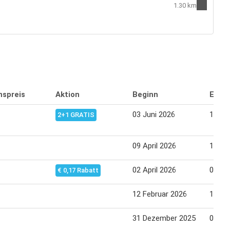
1.30 km
nspreis
Aktion
Beginn
Endd
03 Juni 2026
10 Ju
2+1 GRATIS
09 April 2026
15 Apr
02 April 2026
08 Apr
€ 0,17 Rabatt
12 Februar 2026
19 Fe
31 Dezember 2025
08 Jä