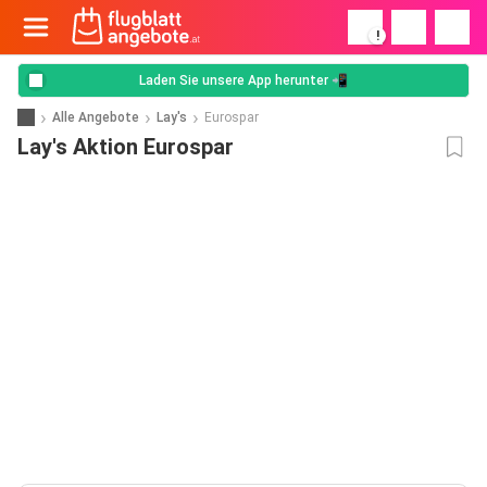
!
Laden Sie unsere App herunter 📲
Alle Angebote
Lay's
Eurospar
Lay's Aktion Eurospar