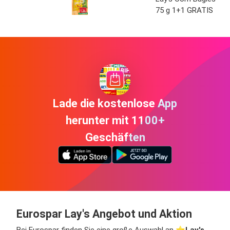
75 g 1+1 GRATIS
Lade die kostenlose App
herunter mit 1100+
Geschäften
Eurospar Lay's Angebot und Aktion
Bei Eurospar finden Sie eine große Auswahl an ⭐️
Lay's