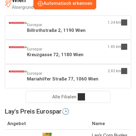
Automatisch erkennen
Alsergrund
1.24 km
Eurospar
Billrothstraße 2, 1190 Wien
1.85 km
Eurospar
Kreuzgasse 72, 1180 Wien
2.83 km
Eurospar
Mariahilfer Straße 77, 1060 Wien
Alle Filialen
Lay's Preis Eurospar🕒
Angebot
Name
Lay's Corn Bugles