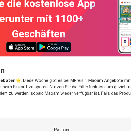
e die kostenlose App
erunter mit 1100+
Geschäften
on
eboten
⭐️. Diese Woche gibt es bei MPreis 1 Maoam Angebote mit at
d beim Einkauf zu sparen. Nutzen Sie die Filterfunktion, um geziel
ert zu werden, sobald Maoam wieder verfügbar ist. Falls das Produkt
Partner