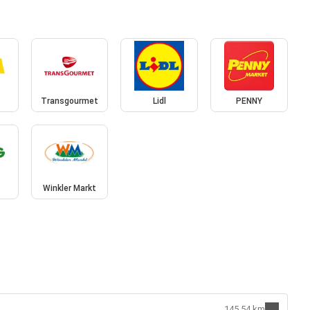
Transgourmet
Lidl
PENNY
Winkler Markt
145.54 km