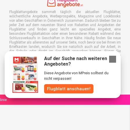
Flugblattangebote sammelt täglich die aktuellen Flugblätter,
wöchentliche Angebote, Werbeprospekte, Magazine und Lookbooks
von allen Geschäften in Österreich zusammen. Dadurch bleiben Sie zu
jeder Zeit auf dem neuesten Stand von Rabatten und Angeboten der
Flugblätter und finden ganz leicht ein spezielles Angebot, eine
besondere Flugblattaktion oder einen besonderen Rabatt während des
Schlussverkaufs in Geschäften in Ihrer Nähe. Häufig finden Sie neue
Flugblätter als allererstes auf unserer Seite, noch bevor sie bei Ihnen im
Briefkasten landen, wodurch Sie sie natürlich auch auf der Arbeit, in
der Schule oder direkt im Geschäft angucken können. Fügen Sie
Flugblattangebote.at zu Ihren Favoriten hinzu, kleben Sie einen "Bitte
Auf der Suche nach weiteren
keine Werbung!"-Sticker auf Ihren Briefkasten und sparen Sie somit viel
Angeboten?
Zeit und Geld. Außerdem tragen Sie damit auch aktiv zur Papiermüll-
Reduktion bei, was gut für unsere Umwelt ist.
Diese Angebote von MPreis solltest du
nicht verpassen!
Flugblatt anschauen!
linie