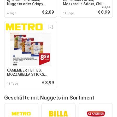
Nuggets oder Crispy
Mozzarella Sticks, Chili
€ 9,89
Chicken
Cheese Nuggets,
€ 2,89
€ 8,99
Jalapenos Cheddar Od.
4 Tage
11 Tage
Cream Cheese
CAMEMBERT BITES,
MOZZARELLA STICKS,
CHILI CHEESE NUGGETS,
€ 8,99
JALAPENOS CHEDDAR OD.
11 Tage
CREAM CHEESE
Geschäfte mit Nuggets im Sortiment