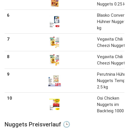
Nuggets 0.25 kg
6
Blasko Convenie
Hühner Nuggets
kg
7
Vegavita Chili
Cheezi Nuggets
8
Vegavita Chili
Cheezi Nuggets
9
Perutnina Hühne
Nuggets Tempu
2.5 kg
10
Osi Chicken
Nuggets im
Backteig 1000 g
Nuggets Preisverlauf 🕒