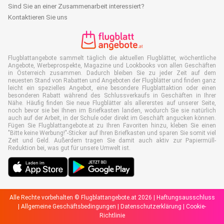
Sind Sie an einer Zusammenarbeit interessiert?
Kontaktieren Sie uns
Flugblattangebote sammelt täglich die aktuellen Flugblätter, wöchentliche
Angebote, Werbeprospekte, Magazine und Lookbooks von allen Geschäften
in Österreich zusammen. Dadurch bleiben Sie zu jeder Zeit auf dem
neuesten Stand von Rabatten und Angeboten der Flugblätter und finden ganz
leicht ein spezielles Angebot, eine besondere Flugblattaktion oder einen
besonderen Rabatt während des Schlussverkaufs in Geschäften in Ihrer
Nähe. Häufig finden Sie neue Flugblätter als allererstes auf unserer Seite,
noch bevor sie bei Ihnen im Briefkasten landen, wodurch Sie sie natürlich
auch auf der Arbeit, in der Schule oder direkt im Geschäft angucken können.
Fügen Sie Flugblattangebote.at zu Ihren Favoriten hinzu, kleben Sie einen
"Bitte keine Werbung!"-Sticker auf Ihren Briefkasten und sparen Sie somit viel
Zeit und Geld. Außerdem tragen Sie damit auch aktiv zur Papiermüll-
Reduktion bei, was gut für unsere Umwelt ist.
Alle Rechte vorbehalten © Flugblattangebote.at 2026 |
Haftungsausschluss
|
Allgemeine Geschäftsbedingungen
|
Datenschutzerklärung
|
Cookie-
Richtlinie