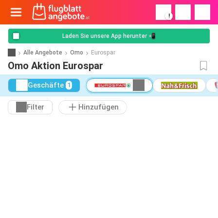
!
Laden Sie unsere App herunter 📲
Alle Angebote
Omo
Eurospar
Omo Aktion Eurospar
Geschäfte
1
Filter
Hinzufügen