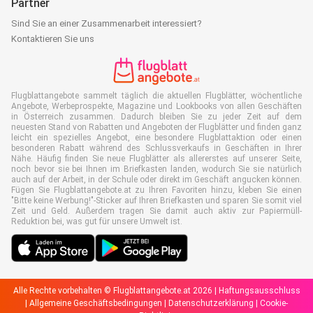
Partner
Sind Sie an einer Zusammenarbeit interessiert?
Kontaktieren Sie uns
Flugblattangebote sammelt täglich die aktuellen Flugblätter, wöchentliche
Angebote, Werbeprospekte, Magazine und Lookbooks von allen Geschäften
in Österreich zusammen. Dadurch bleiben Sie zu jeder Zeit auf dem
neuesten Stand von Rabatten und Angeboten der Flugblätter und finden ganz
leicht ein spezielles Angebot, eine besondere Flugblattaktion oder einen
besonderen Rabatt während des Schlussverkaufs in Geschäften in Ihrer
Nähe. Häufig finden Sie neue Flugblätter als allererstes auf unserer Seite,
noch bevor sie bei Ihnen im Briefkasten landen, wodurch Sie sie natürlich
auch auf der Arbeit, in der Schule oder direkt im Geschäft angucken können.
Fügen Sie Flugblattangebote.at zu Ihren Favoriten hinzu, kleben Sie einen
"Bitte keine Werbung!"-Sticker auf Ihren Briefkasten und sparen Sie somit viel
Zeit und Geld. Außerdem tragen Sie damit auch aktiv zur Papiermüll-
Reduktion bei, was gut für unsere Umwelt ist.
Alle Rechte vorbehalten © Flugblattangebote.at 2026 |
Haftungsausschluss
|
Allgemeine Geschäftsbedingungen
|
Datenschutzerklärung
|
Cookie-