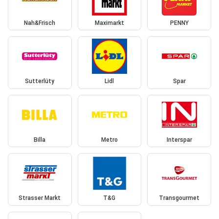
Nah&Frisch
Maximarkt
PENNY
Sutterlüty
Lidl
Spar
Billa
Metro
Interspar
Strasser Markt
T&G
Transgourmet