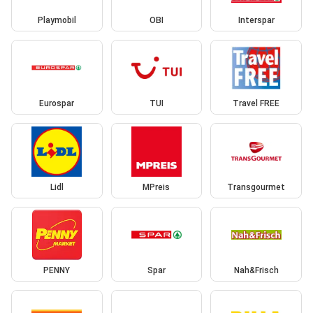
Playmobil
OBI
Interspar
Eurospar
TUI
Travel FREE
Lidl
MPreis
Transgourmet
PENNY
Spar
Nah&Frisch