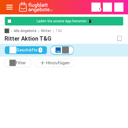
!
Laden Sie unsere App herunter 📲
Alle Angebote
Ritter
T&G
Ritter Aktion T&G
Geschäfte
1
Filter
Hinzufügen