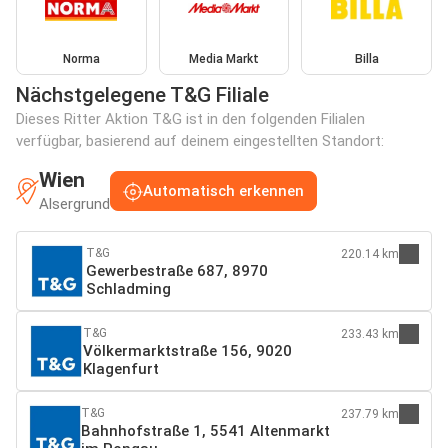
Norma
Media Markt
Billa
Nächstgelegene T&G Filiale
Dieses Ritter Aktion T&G ist in den folgenden Filialen
verfügbar, basierend auf deinem eingestellten Standort:
Wien
Automatisch erkennen
Alsergrund
T&G
220.14 km
Gewerbestraße 687, 8970
Schladming
T&G
233.43 km
Völkermarktstraße 156, 9020
Klagenfurt
T&G
237.79 km
Bahnhofstraße 1, 5541 Altenmarkt