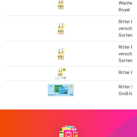
Wachenhe
Royal
Ritter Ro
verschie
Sorten 
Ritter Ro
verschie
Sorten 
Ritter Ro
Ritter Sp
Großtafe