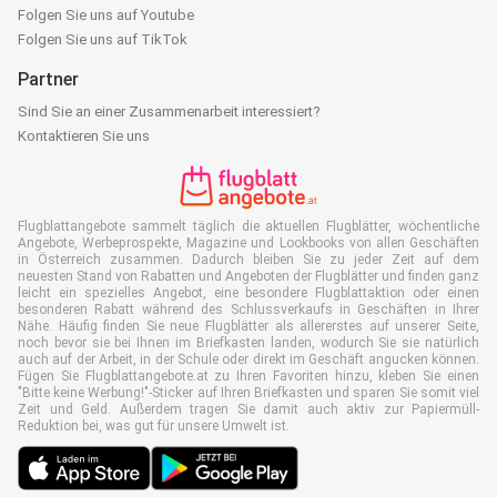
Folgen Sie uns auf Youtube
Folgen Sie uns auf TikTok
Partner
Sind Sie an einer Zusammenarbeit interessiert?
Kontaktieren Sie uns
Flugblattangebote sammelt täglich die aktuellen Flugblätter, wöchentliche
Angebote, Werbeprospekte, Magazine und Lookbooks von allen Geschäften
in Österreich zusammen. Dadurch bleiben Sie zu jeder Zeit auf dem
neuesten Stand von Rabatten und Angeboten der Flugblätter und finden ganz
leicht ein spezielles Angebot, eine besondere Flugblattaktion oder einen
besonderen Rabatt während des Schlussverkaufs in Geschäften in Ihrer
Nähe. Häufig finden Sie neue Flugblätter als allererstes auf unserer Seite,
noch bevor sie bei Ihnen im Briefkasten landen, wodurch Sie sie natürlich
auch auf der Arbeit, in der Schule oder direkt im Geschäft angucken können.
Fügen Sie Flugblattangebote.at zu Ihren Favoriten hinzu, kleben Sie einen
"Bitte keine Werbung!"-Sticker auf Ihren Briefkasten und sparen Sie somit viel
Zeit und Geld. Außerdem tragen Sie damit auch aktiv zur Papiermüll-
Reduktion bei, was gut für unsere Umwelt ist.