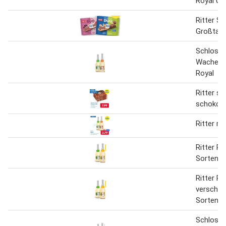
Royal 0.7
Ritter Sp
Großtafe
Schloss
Wachenhe
Royal
Ritter sp
schokol
Ritter ro
Ritter Ro
Sorten 
Ritter Ro
verschie
Sorten 
Schloss