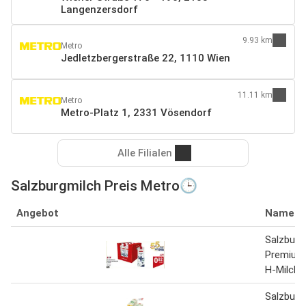
Langenzersdorf
9.93 km
Metro
Jedletzbergerstraße 22, 1110 Wien
11.11 km
Metro
Metro-Platz 1, 2331 Vösendorf
Alle Filialen
Salzburgmilch Preis Metro🕒
Angebot
Name
Salzburg
Premium
H-Milch 1
Salzburg