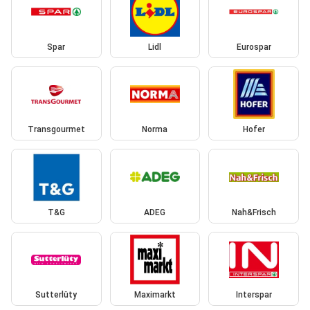
Spar
Lidl
Eurospar
Transgourmet
Norma
Hofer
T&G
ADEG
Nah&Frisch
Sutterlüty
Maximarkt
Interspar