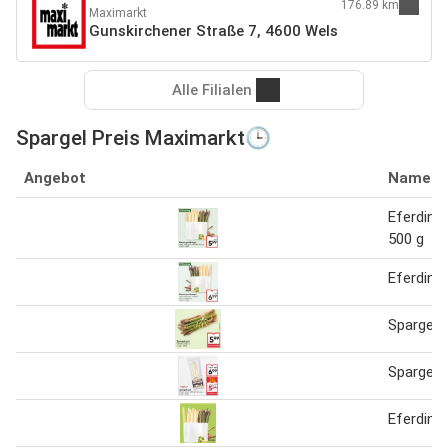
176.89 km
Maximarkt
Gunskirchener Straße 7, 4600 Wels
Alle Filialen
Spargel Preis Maximarkt🕒
Angebot
Name
Eferding
500 g
Eferding
Spargel 
Spargel 
Eferding