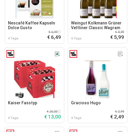
Nescafé Kaffee Kapseln
Weingut Kolkmann Grüner
Dolce Gusto
Veltliner Classic Wagram
€ 6,99
€ 8,99
€ 6,49
€ 5,99
4 Tage
4 Tage
Kaiser Fasstyp
Gracioso Hugo
€ 26,00
€ 2,99
€ 13,00
€ 2,49
4 Tage
4 Tage