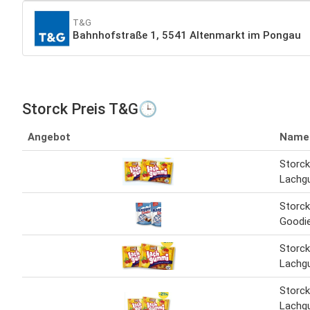
T&G
Bahnhofstraße 1, 5541 Altenmarkt im Pongau
Storck Preis T&G🕒
Angebot
Name
Storc
Lachg
Storc
Goodie
Storc
Lachg
Storc
Lachg