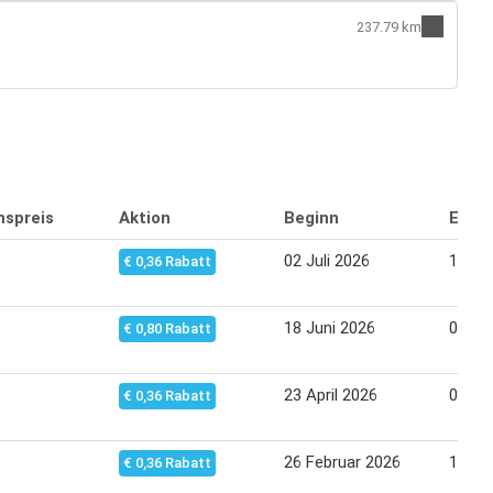
237.79 km
nspreis
Aktion
Beginn
Endd
02 Juli 2026
16 Jul
€ 0,36 Rabatt
18 Juni 2026
02 Jul
€ 0,80 Rabatt
23 April 2026
07 Ma
€ 0,36 Rabatt
26 Februar 2026
12 Mä
€ 0,36 Rabatt