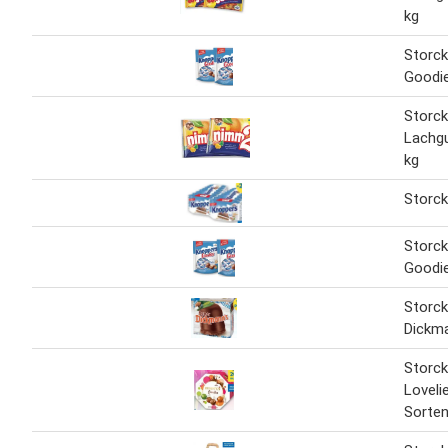
kg
Storc
Goodie
Storc
Lachg
kg
Storc
Storc
Goodi
Storck
Dickma
Storck
Loveli
Sorte