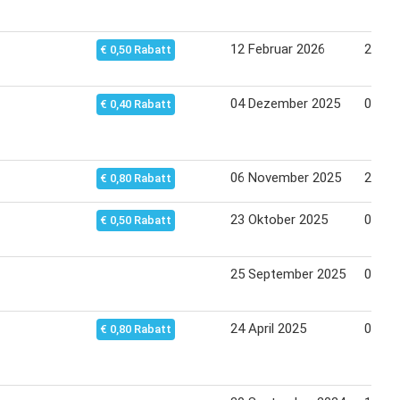
12 Februar 2026
26 Fe
€ 0,50 Rabatt
04 Dezember 2025
05 De
€ 0,40 Rabatt
06 November 2025
20 No
€ 0,80 Rabatt
23 Oktober 2025
06 No
€ 0,50 Rabatt
25 September 2025
09 Ok
24 April 2025
07 Ma
€ 0,80 Rabatt