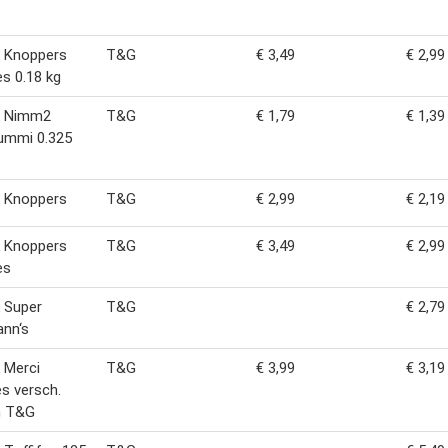
k Knoppers
T&G
€ 3,49
€ 2,99
s 0.18 kg
k Nimm2
T&G
€ 1,79
€ 1,39
ummi 0.325
k Knoppers
T&G
€ 2,99
€ 2,19
k Knoppers
T&G
€ 3,49
€ 2,99
es
 Super
T&G
€ 2,79
nn‘s
 Merci
T&G
€ 3,99
€ 3,19
es versch.
n T&G