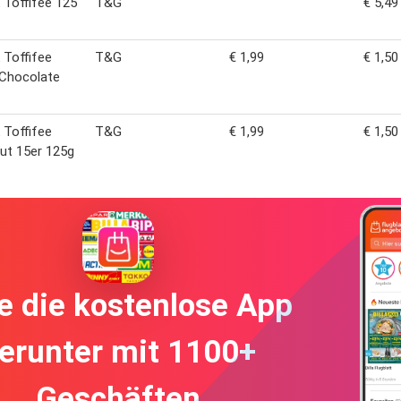
 Toffifee 125
T&G
€ 5,49
 Toffifee
T&G
€ 1,99
€ 1,50
 Chocolate
 Toffifee
T&G
€ 1,99
€ 1,50
ut 15er 125g
e die kostenlose App
erunter mit 1100+
Geschäften