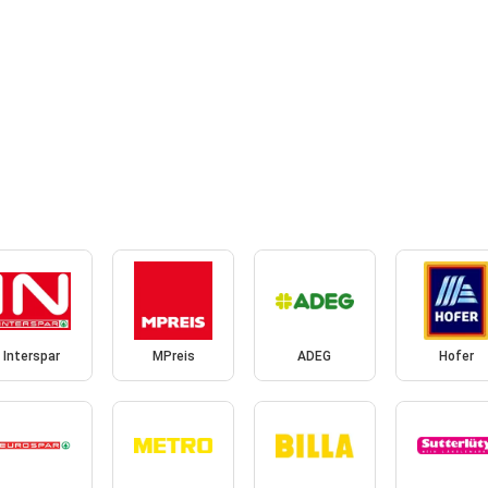
Interspar
MPreis
ADEG
Hofer