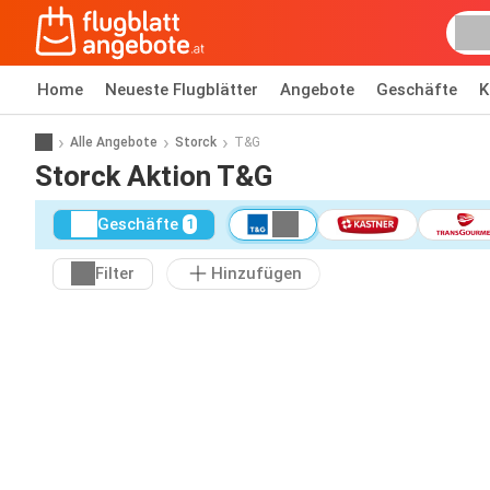
Home
Neueste Flugblätter
Angebote
Geschäfte
K
Alle Angebote
Storck
T&G
Storck Aktion T&G
Geschäfte
1
Filter
Hinzufügen