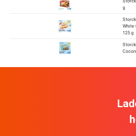
Storck
g
Storck
White
125 g
Storck
Cocon
Lad
h