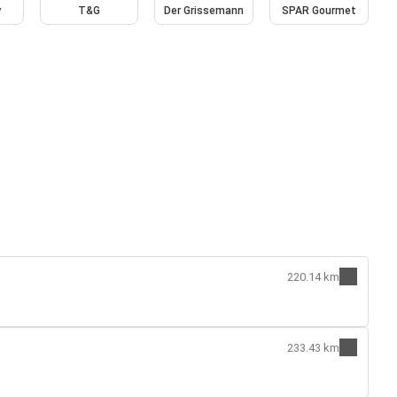
y
T&G
Der Grissemann
SPAR Gourmet
220.14 km
233.43 km