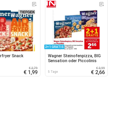
2+1 GRATIS
rfryer Snack
Wagner Steinofenpizza, BIG
Sensation oder Piccolinis
€ 2,79
€ 3,99
€ 1,99
€ 2,66
5 Tage