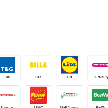
T&G
Billa
Lidl
Sutterlüt
Eurospar
PENNY
SPAR Gourmet
BayWa