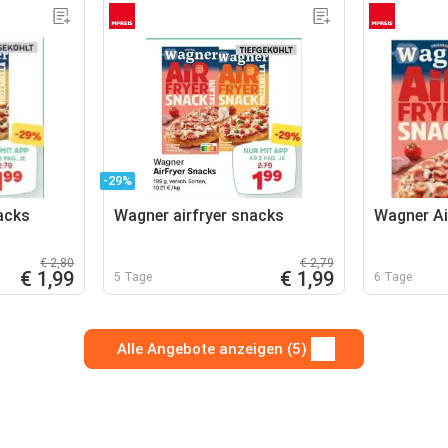
-29%
acks
Wagner airfryer snacks
Wagner Ai
€ 2,80
€ 2,79
€ 1,99
€ 1,99
5 Tage
6 Tage
Alle Angebote anzeigen (5)