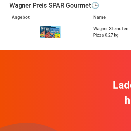
Wagner Preis SPAR Gourmet🕒
Angebot
Name
Wagner Steinofen
Pizza 0.27 kg
Lad
h