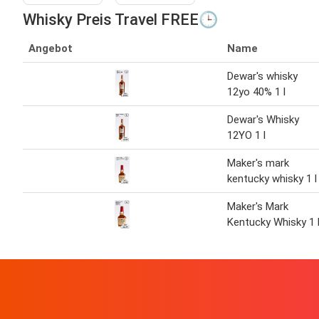
Whisky Preis Travel FREE🕒
Angebot
Name
Dewar's whisky
12yo 40% 1 l
Dewar's Whisky
12YO 1 l
Maker's mark
kentucky whisky 1 l
Maker's Mark
Kentucky Whisky 1 