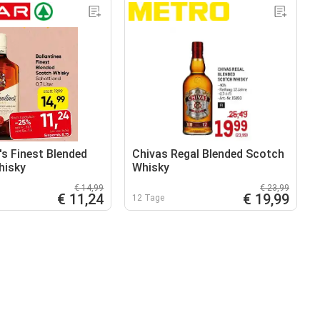
's Finest Blended
Chivas Regal Blended Scotch
hisky
Whisky
€ 14,99
€ 23,99
€ 11,24
€ 19,99
12 Tage