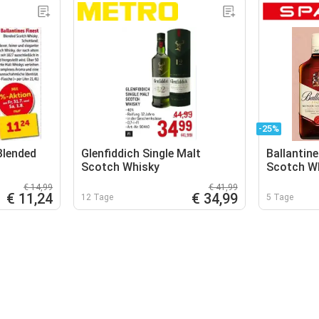
-25%
Blended
Glenfiddich Single Malt
Ballantine
Scotch Whisky
Scotch W
€ 14,99
€ 41,99
€ 11,24
€ 34,99
12 Tage
5 Tage