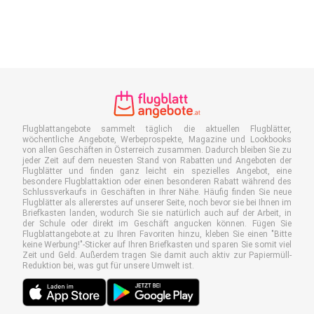
Flugblattangebote sammelt täglich die aktuellen Flugblätter,
wöchentliche Angebote, Werbeprospekte, Magazine und Lookbooks
von allen Geschäften in Österreich zusammen. Dadurch bleiben Sie zu
jeder Zeit auf dem neuesten Stand von Rabatten und Angeboten der
Flugblätter und finden ganz leicht ein spezielles Angebot, eine
besondere Flugblattaktion oder einen besonderen Rabatt während des
Schlussverkaufs in Geschäften in Ihrer Nähe. Häufig finden Sie neue
Flugblätter als allererstes auf unserer Seite, noch bevor sie bei Ihnen im
Briefkasten landen, wodurch Sie sie natürlich auch auf der Arbeit, in
der Schule oder direkt im Geschäft angucken können. Fügen Sie
Flugblattangebote.at zu Ihren Favoriten hinzu, kleben Sie einen "Bitte
keine Werbung!"-Sticker auf Ihren Briefkasten und sparen Sie somit viel
Zeit und Geld. Außerdem tragen Sie damit auch aktiv zur Papiermüll-
Reduktion bei, was gut für unsere Umwelt ist.