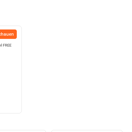
chauen
el FREE