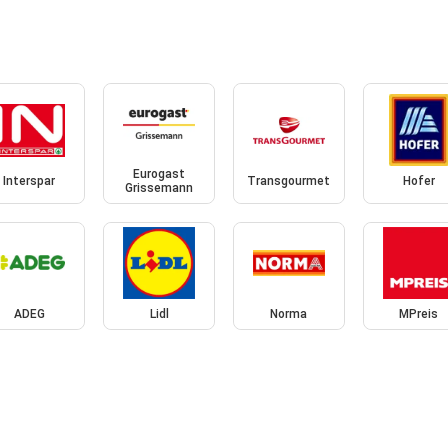
Eurogast
Interspar
Transgourmet
Hofer
Grissemann
ADEG
Lidl
Norma
MPreis