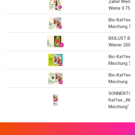
Zahel Wiener
Weine 0.75 L
Bio-Kaffee W
Mischung 50
BIOLUST Bio
Wiener 200 g
Bio-Kaffee W
Mischung 50
Bio-Kaffee W
Mischung
SONNENTOR 
Kaffee ,,Wie
Mischung"