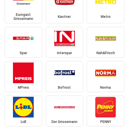
Eurogast
Kastner
Metro
Grissemann
Spar
Interspar
Nah&Frisch
MPreis
Bofrost
Norma
Lidl
Der Grissemann
PENNY