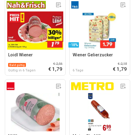
-18%
Loidl Wiener
Wiener Gelierzucker
€ 2,56
€ 2,18
Bald gültig
€ 1,79
€ 1,79
Gültig in 6 Tagen
6 Tage