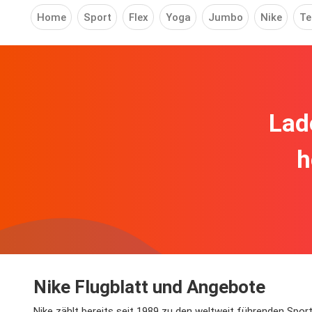
Home
Sport
Flex
Yoga
Jumbo
Nike
T
Lad
h
Nike Flugblatt und Angebote
Nike zählt bereits seit 1989 zu den weltweit führenden Spor