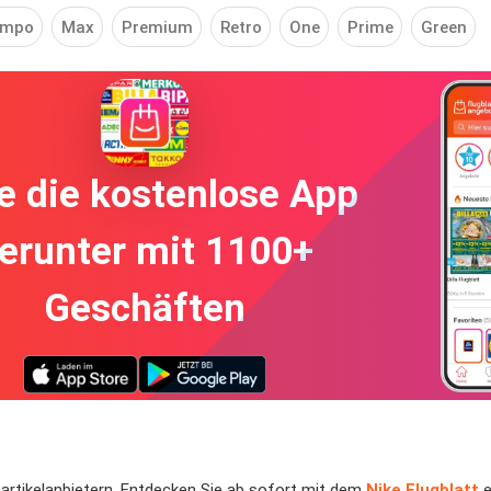
empo
Max
Premium
Retro
One
Prime
Green
e die kostenlose App
erunter mit 1100+
Geschäften
tartikelanbietern. Entdecken Sie ab sofort mit dem
Nike Flugblatt
e