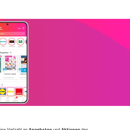
ine Vielzahl an
Angeboten
und
Aktionen
des