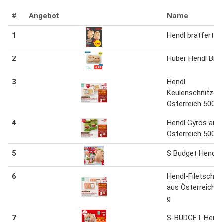
#
Angebot
Name
1
Hendl bratfertig
2
Huber Hendl Bru
3
Hendl
Keulenschnitzel
Österreich 500 g
4
Hendl Gyros aus
Österreich 500 g
5
S Budget Hendl 
6
Hendl-Filetschni
aus Österreich 
g
7
S-BUDGET Hendl