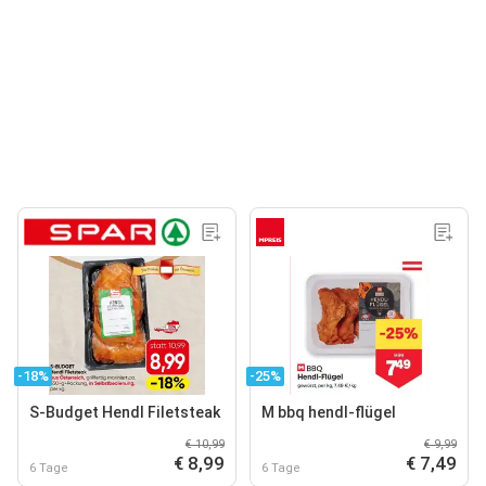
-18%
-25%
S-Budget Hendl Filetsteak
M bbq hendl-flügel
€ 10,99
€ 9,99
€ 8,99
€ 7,49
6 Tage
6 Tage