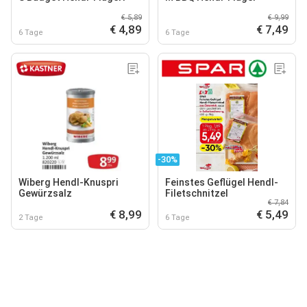
€ 5,89
€ 9,99
€ 4,89
€ 7,49
6 Tage
6 Tage
-30%
Wiberg Hendl-Knuspri
Feinstes Geflügel Hendl-
Gewürzsalz
Filetschnitzel
€ 7,84
€ 8,99
€ 5,49
2 Tage
6 Tage