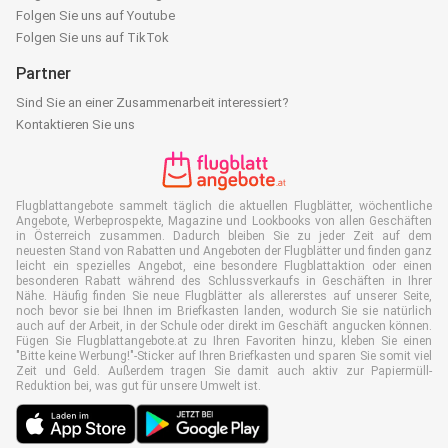
Folgen Sie uns auf Youtube
Folgen Sie uns auf TikTok
Partner
Sind Sie an einer Zusammenarbeit interessiert?
Kontaktieren Sie uns
Flugblattangebote sammelt täglich die aktuellen Flugblätter, wöchentliche
Angebote, Werbeprospekte, Magazine und Lookbooks von allen Geschäften
in Österreich zusammen. Dadurch bleiben Sie zu jeder Zeit auf dem
neuesten Stand von Rabatten und Angeboten der Flugblätter und finden ganz
leicht ein spezielles Angebot, eine besondere Flugblattaktion oder einen
besonderen Rabatt während des Schlussverkaufs in Geschäften in Ihrer
Nähe. Häufig finden Sie neue Flugblätter als allererstes auf unserer Seite,
noch bevor sie bei Ihnen im Briefkasten landen, wodurch Sie sie natürlich
auch auf der Arbeit, in der Schule oder direkt im Geschäft angucken können.
Fügen Sie Flugblattangebote.at zu Ihren Favoriten hinzu, kleben Sie einen
"Bitte keine Werbung!"-Sticker auf Ihren Briefkasten und sparen Sie somit viel
Zeit und Geld. Außerdem tragen Sie damit auch aktiv zur Papiermüll-
Reduktion bei, was gut für unsere Umwelt ist.