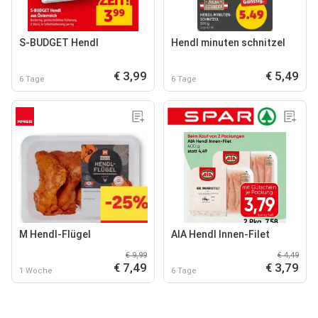
S-BUDGET Hendl
Hendl minuten schnitzel
€ 3,99
€ 5,49
6 Tage
6 Tage
M Hendl-Flügel
AIA Hendl Innen-Filet
€ 9,99
€ 4,49
€ 7,49
€ 3,79
1 Woche
6 Tage