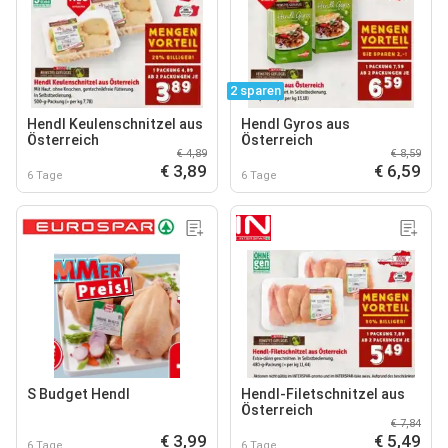
2 sparen
Hendl Keulenschnitzel aus
Hendl Gyros aus
Österreich
Österreich
€ 4,89
€ 8,59
€ 3,89
€ 6,59
6 Tage
6 Tage
S Budget Hendl
Hendl-Filetschnitzel aus
Österreich
€ 7,84
€ 3,99
€ 5,49
6 Tage
6 Tage