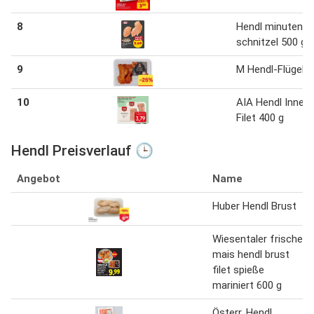
8
Hendl minuten
schnitzel 500 g
9
M Hendl-Flügel 1
10
AIA Hendl Innen-
Filet 400 g
Hendl Preisverlauf 🕒
Angebot
Name
Huber Hendl Brust
Wiesentaler frische
mais hendl brust
filet spieße
mariniert 600 g
Österr. Hendl