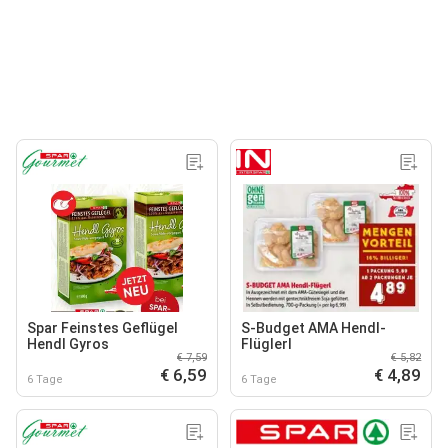
Spar Feinstes Geflügel
S-Budget AMA Hendl-
Hendl Gyros
Flüglerl
€ 7,59
€ 5,82
€ 6,59
€ 4,89
6 Tage
6 Tage