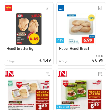
-18%
Hendl bratfertig
Huber Hendl Brust
€ 8,49
€ 4,49
€ 6,99
6 Tage
6 Tage
2 sparen