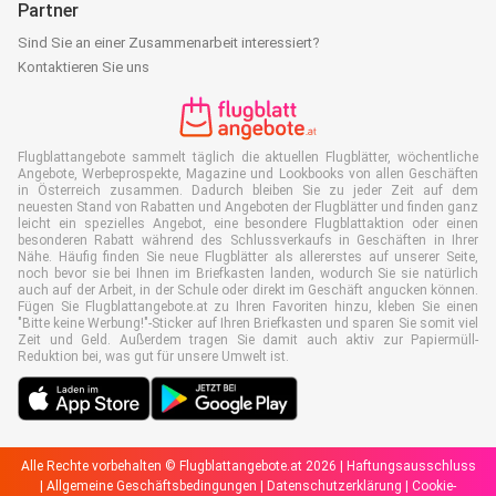
Partner
Sind Sie an einer Zusammenarbeit interessiert?
Kontaktieren Sie uns
Flugblattangebote sammelt täglich die aktuellen Flugblätter, wöchentliche
Angebote, Werbeprospekte, Magazine und Lookbooks von allen Geschäften
in Österreich zusammen. Dadurch bleiben Sie zu jeder Zeit auf dem
neuesten Stand von Rabatten und Angeboten der Flugblätter und finden ganz
leicht ein spezielles Angebot, eine besondere Flugblattaktion oder einen
besonderen Rabatt während des Schlussverkaufs in Geschäften in Ihrer
Nähe. Häufig finden Sie neue Flugblätter als allererstes auf unserer Seite,
noch bevor sie bei Ihnen im Briefkasten landen, wodurch Sie sie natürlich
auch auf der Arbeit, in der Schule oder direkt im Geschäft angucken können.
Fügen Sie Flugblattangebote.at zu Ihren Favoriten hinzu, kleben Sie einen
"Bitte keine Werbung!"-Sticker auf Ihren Briefkasten und sparen Sie somit viel
Zeit und Geld. Außerdem tragen Sie damit auch aktiv zur Papiermüll-
Reduktion bei, was gut für unsere Umwelt ist.
Alle Rechte vorbehalten © Flugblattangebote.at 2026 |
Haftungsausschluss
|
Allgemeine Geschäftsbedingungen
|
Datenschutzerklärung
|
Cookie-