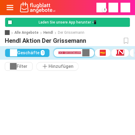
!
Laden Sie unsere App herunter 📲
Alle Angebote
Hendl
Der Grissemann
Hendl Aktion Der Grissemann
Geschäfte
1
Filter
Hinzufügen