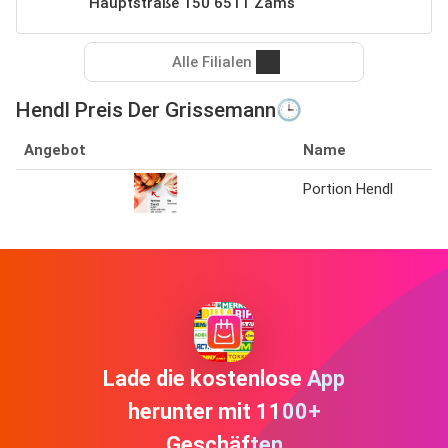
Hauptstraße 150 6511 Zams
Alle Filialen
Hendl Preis Der Grissemann🕒
Angebot
Name
Portion Hendl
Lade die kostenlose App
herunter mit 1100+
Geschäften