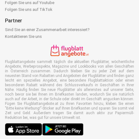
Folgen Sie uns auf Youtube
Folgen Sie uns auf TikTok
Partner
Sind Sie an einer Zusammenarbeit interessiert?
Kontaktieren Sie uns
Flugblattangebote sammelt täglich die aktuellen Flugblätter, wöchentliche
Angebote, Werbeprospekte, Magazine und Lookbooks von allen Geschäften
in Österreich zusammen. Dadurch bleiben Sie zu jeder Zeit auf dem
neuesten Stand von Rabatten und Angeboten der Flugblätter und finden ganz
leicht ein spezielles Angebot, eine besondere Flugblattaktion oder einen
besonderen Rabatt während des Schlussverkaufs in Geschäften in Ihrer
Nähe. Häufig finden Sie neue Flugblätter als allererstes auf unserer Seite,
noch bevor sie bei Ihnen im Briefkasten landen, wodurch Sie sie natürlich
auch auf der Arbeit, in der Schule oder direkt im Geschäft angucken können.
Fügen Sie Flugblattangebote.at zu Ihren Favoriten hinzu, kleben Sie einen
"Bitte keine Werbung!"-Sticker auf Ihren Briefkasten und sparen Sie somit viel
Zeit und Geld. Außerdem tragen Sie damit auch aktiv zur Papiermüll-
Reduktion bei, was gut für unsere Umwelt ist.