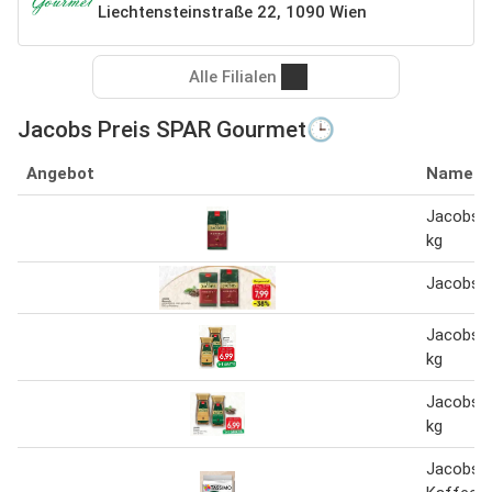
Liechtensteinstraße 22, 1090 Wien
Alle Filialen
Jacobs Preis SPAR Gourmet🕒
Angebot
Name
Jacobs M
kg
Jacobs 
Jacobs C
kg
Jacobs C
kg
Jacobs 