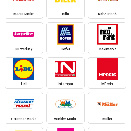
Media Markt
Billa
Nah&Frisch
Sutterlüty
Hofer
Maximarkt
Lidl
Interspar
MPreis
Strasser Markt
Winkler Markt
Müller