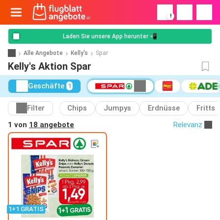
!
Laden Sie unsere App herunter 📲
Alle Angebote
Kelly's
Spar
Kelly's Aktion Spar
Geschäfte
1
Filter
Chips
Jumpys
Erdnüsse
Fritts
1 von
18 angebote
Relevanz
1+1 GRATIS