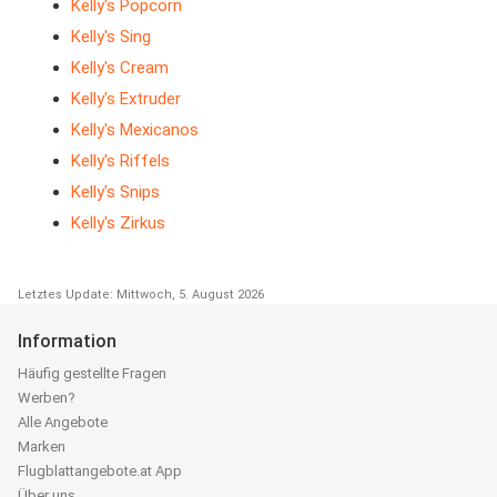
Kelly's Popcorn
Kelly's Sing
Kelly's Cream
Kelly's Extruder
Kelly's Mexicanos
Kelly's Riffels
Kelly's Snips
Kelly's Zirkus
Letztes Update: Mittwoch, 5. August 2026
Information
Häufig gestellte Fragen
Werben?
Alle Angebote
Marken
Flugblattangebote.at App
Über uns