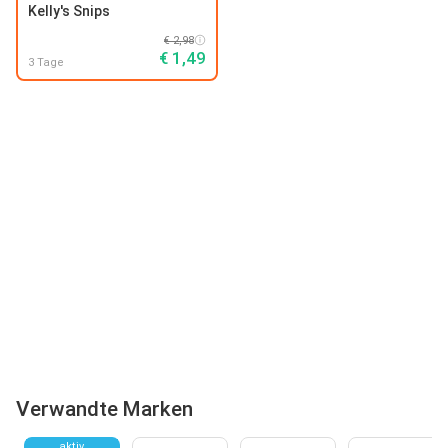
Kelly's Snips
€ 2,98
€ 1,49
3 Tage
Verwandte Marken
aktiv