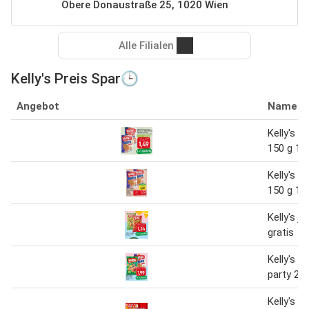
Obere Donaustraße 25, 1020 Wien
Alle Filialen
Kelly's Preis Spar🕒
Angebot
Name
Kelly's S
150 g 1+
Kelly's S
150 g 1+
Kelly's j
gratis
Kelly's c
party 25
Kelly's M